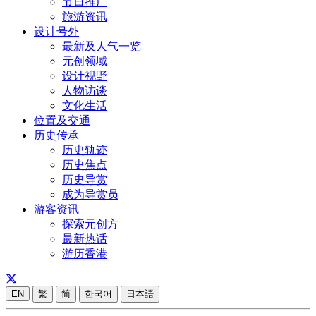
节日推广
旅游资讯
设计号外
最新及人气一览
元创领域
设计视野
人物访谈
文化生活
位置及交通
历史传承
历史轨迹
历史焦点
历史导赏
成为导赏员
游客资讯
探索元创方
最新热话
游历香港
EN
繁
简
한국어
日本語