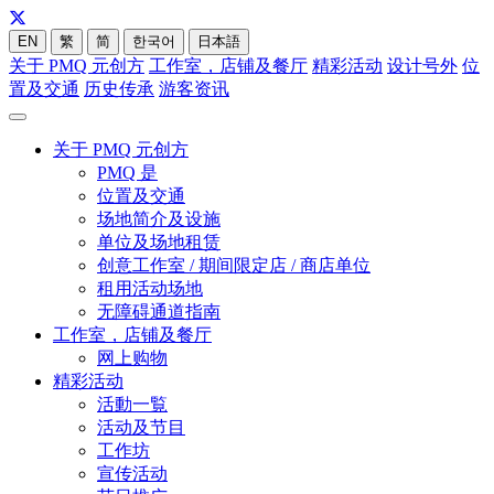
EN
繁
简
한국어
日本語
关于 PMQ 元创方
工作室，店铺及餐厅
精彩活动
设计号外
位
置及交通
历史传承
游客资讯
关于 PMQ 元创方
PMQ 是
位置及交通
场地简介及设施
单位及场地租赁
创意工作室 / 期间限定店 / 商店单位
租用活动场地
无障碍通道指南
工作室，店铺及餐厅
网上购物
精彩活动
活動一覧
活动及节目
工作坊
宣传活动