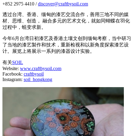
+852 2975 4410 /
discover@craftbysoil.com
透过台湾、香港、缅甸的漆艺交流合作，善用三地不同的媒
材、思维、创造， 融合多元的艺术文化，就如同蝴蝶在羽化
过程中，蜕变求新。
今年6月台湾日初漆艺及香港土壤文创到缅甸考察，当中研习
了当地的漆艺製作和技术，重新检视和以新角度探索漆艺设
计。展览上将展示一系列的漆器设计实验。
有关
SOIL
Website:
www.craftbysoil.com
Facebook:
craftbysoil
Instagram:
soil_hongkong