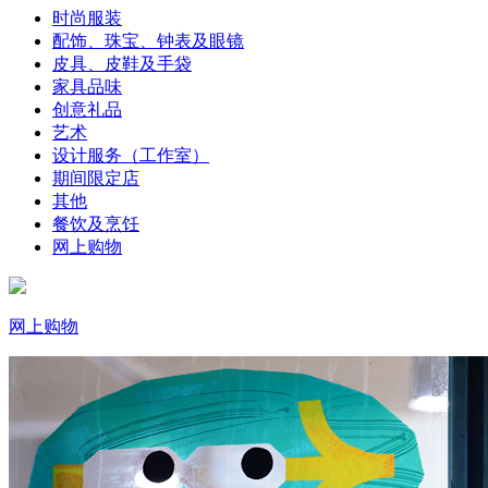
时尚服装
配饰、珠宝、钟表及眼镜
皮具、皮鞋及手袋
家具品味
创意礼品
艺术
设计服务（工作室）
期间限定店
其他
餐饮及烹饪
网上购物
网上购物