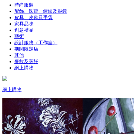
時尚服裝
配飾、珠寶、鐘錶及眼鏡
皮具、皮鞋及手袋
家具品味
創意禮品
藝術
設計服務（工作室）
期間限定店
其他
餐飲及烹飪
網上購物
網上購物