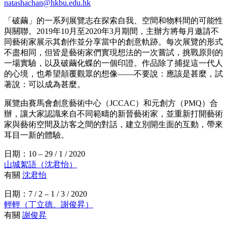
natashachan@hkbu.edu.hk
「破繭」的一系列展覽志在探索自我、空間和物料間的可能性
與關聯。2019年10月至2020年3月期間，主辦方將每月邀請不
同藝術家展示其創作並分享當中的創意軌跡。每次展覽的形式
不盡相同，但皆是藝術家們實現想法的一次嘗試，挑戰原則的
一場實驗，以及破繭化蝶的一個印證。作品除了捕捉這一代人
的心境，也希望顛覆觀眾的想像——不要說：應該是甚麼，試
著說：可以成為甚麼。
展覽由賽馬會創意藝術中心（JCCAC）和元創方（PMQ）合
辦，讓大家認識來自不同範疇的新晉藝術家，並重新打開藝術
家與藝術空間及訪客之間的對話，建立別開生面的互動，帶來
耳目一新的體驗。
日期：10 – 29 / 1 / 2020
山城絮語（沈君怡）
有關
沈君怡
日期：7 / 2 – 1 / 3 / 2020
輕輕（丁立德、謝俊昇）
有關
謝俊昇