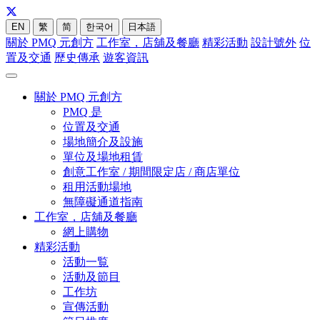
EN
繁
简
한국어
日本語
關於 PMQ 元創方
工作室，店舖及餐廳
精彩活動
設計號外
位
置及交通
歷史傳承
遊客資訊
關於 PMQ 元創方
PMQ 是
位置及交通
場地簡介及設施
單位及場地租賃
創意工作室 / 期間限定店 / 商店單位
租用活動場地
無障礙通道指南
工作室，店舖及餐廳
網上購物
精彩活動
活動一覧
活動及節目
工作坊
宣傳活動