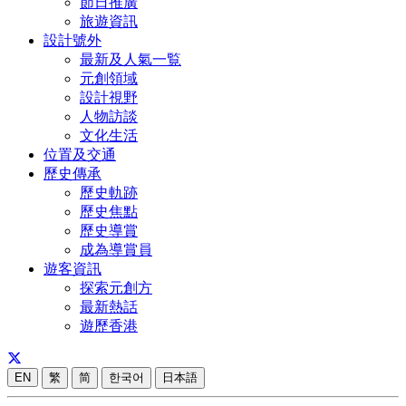
節日推廣
旅遊資訊
設計號外
最新及人氣一覧
元創領域
設計視野
人物訪談
文化生活
位置及交通
歷史傳承
歷史軌跡
歷史焦點
歷史導賞
成為導賞員
遊客資訊
探索元創方
最新熱話
遊歷香港
EN
繁
简
한국어
日本語