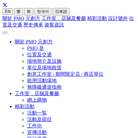
EN
繁
简
한국어
日本語
關於 PMQ 元創方
工作室，店舖及餐廳
精彩活動
設計號外
位
置及交通
歷史傳承
遊客資訊
關於 PMQ 元創方
PMQ 是
位置及交通
場地簡介及設施
單位及場地租賃
創意工作室 / 期間限定店 / 商店單位
租用活動場地
無障礙通道指南
工作室，店舖及餐廳
網上購物
精彩活動
活動一覧
活動及節目
工作坊
宣傳活動