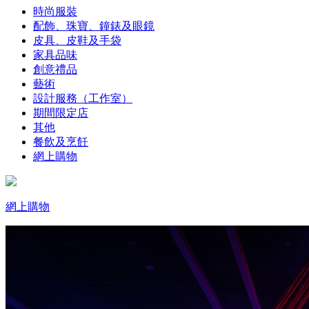
時尚服裝
配飾、珠寶、鐘錶及眼鏡
皮具、皮鞋及手袋
家具品味
創意禮品
藝術
設計服務（工作室）
期間限定店
其他
餐飲及烹飪
網上購物
網上購物