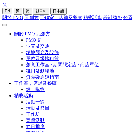
EN
繁
简
한국어
日本語
關於 PMQ 元創方
工作室，店舖及餐廳
精彩活動
設計號外
位
關於 PMQ 元創方
PMQ 是
位置及交通
場地簡介及設施
單位及場地租賃
創意工作室 / 期間限定店 / 商店單位
租用活動場地
無障礙通道指南
工作室，店舖及餐廳
網上購物
精彩活動
活動一覧
活動及節目
工作坊
宣傳活動
節日推廣