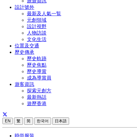
旅遊資訊
設計號外
最新及人氣一覧
元創領域
設計視野
人物訪談
文化生活
位置及交通
歷史傳承
歷史軌跡
歷史焦點
歷史導賞
成為導賞員
遊客資訊
探索元創方
最新熱話
遊歷香港
EN
繁
简
한국어
日本語
時尚服裝