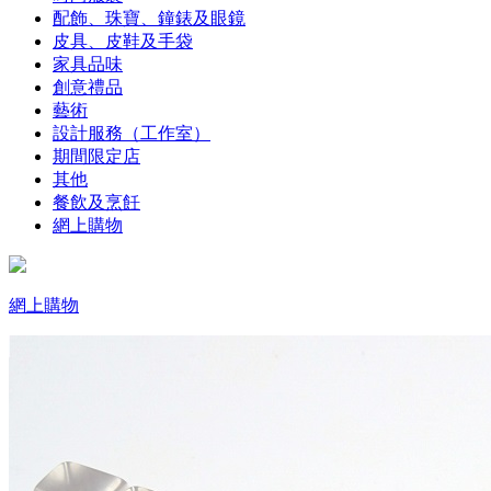
配飾、珠寶、鐘錶及眼鏡
皮具、皮鞋及手袋
家具品味
創意禮品
藝術
設計服務（工作室）
期間限定店
其他
餐飲及烹飪
網上購物
網上購物