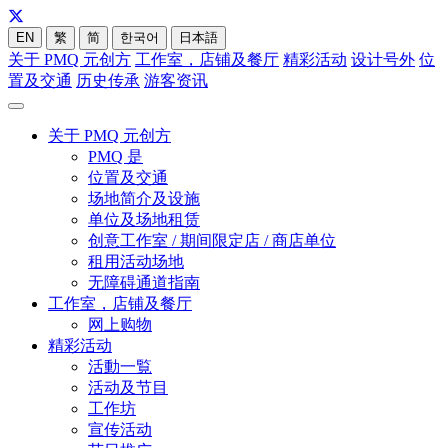
EN
繁
简
한국어
日本語
关于 PMQ 元创方
工作室，店铺及餐厅
精彩活动
设计号外
位
置及交通
历史传承
游客资讯
关于 PMQ 元创方
PMQ 是
位置及交通
场地简介及设施
单位及场地租赁
创意工作室 / 期间限定店 / 商店单位
租用活动场地
无障碍通道指南
工作室，店铺及餐厅
网上购物
精彩活动
活動一覧
活动及节目
工作坊
宣传活动