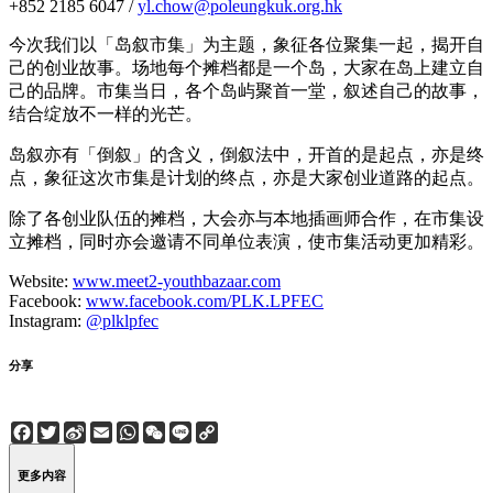
+852 2185 6047 /
yl.chow@poleungkuk.org.hk
今次我们以「岛叙市集」为主题，象征各位聚集一起，揭开自
己的创业故事。场地每个摊档都是一个岛，大家在岛上建立自
己的品牌。市集当日，各个岛屿聚首一堂，叙述自己的故事，
结合绽放不一样的光芒。
岛叙亦有「倒叙」的含义，倒叙法中，开首的是起点，亦是终
点，象征这次市集是计划的终点，亦是大家创业道路的起点。
除了各创业队伍的摊档，大会亦与本地插画师合作，在市集设
立摊档，同时亦会邀请不同单位表演，使市集活动更加精彩。
Website:
www.meet2-youthbazaar.com
Facebook:
www.facebook.com/PLK.LPFEC
Instagram:
@plklpfec
分享
Facebook
Twitter
Sina
Email
WhatsApp
WeChat
Line
Copy
Weibo
Link
更多内容