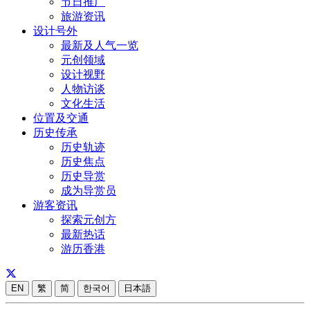
节日推广
旅游资讯
设计号外
最新及人气一览
元创领域
设计视野
人物访谈
文化生活
位置及交通
历史传承
历史轨迹
历史焦点
历史导赏
成为导赏员
游客资讯
探索元创方
最新热话
游历香港
EN
繁
简
한국어
日本語