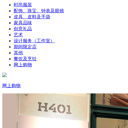
时尚服装
配饰、珠宝、钟表及眼镜
皮具、皮鞋及手袋
家具品味
创意礼品
艺术
设计服务（工作室）
期间限定店
其他
餐饮及烹饪
网上购物
网上购物