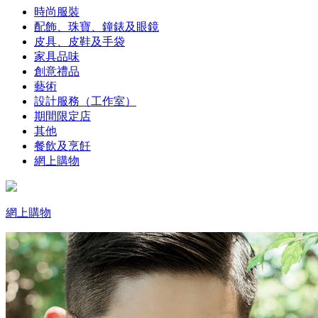
時尚服裝
配飾、珠寶、鐘錶及眼鏡
皮具、皮鞋及手袋
家具品味
創意禮品
藝術
設計服務（工作室）
期間限定店
其他
餐飲及烹飪
網上購物
網上購物