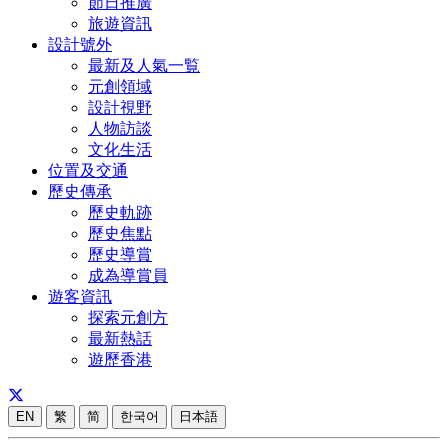
節日推廣
旅遊資訊
設計號外
最新及人氣一覧
元創領域
設計視野
人物訪談
文化生活
位置及交通
歷史傳承
歷史軌跡
歷史焦點
歷史導賞
成為導賞員
遊客資訊
探索元創方
最新熱話
遊歷香港
EN
繁
简
한국어
日本語