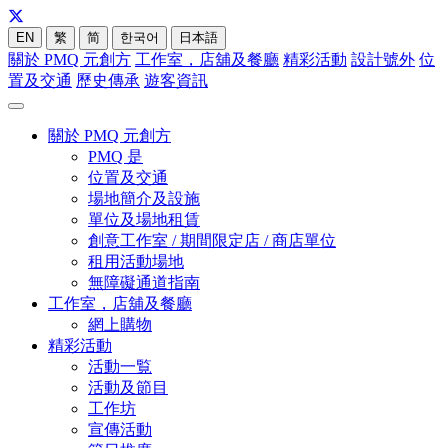
EN
繁
简
한국어
日本語
關於 PMQ 元創方
工作室，店舖及餐廳
精彩活動
設計號外
位
置及交通
歷史傳承
遊客資訊
關於 PMQ 元創方
PMQ 是
位置及交通
場地簡介及設施
單位及場地租賃
創意工作室 / 期間限定店 / 商店單位
租用活動場地
無障礙通道指南
工作室，店舖及餐廳
網上購物
精彩活動
活動一覧
活動及節目
工作坊
宣傳活動