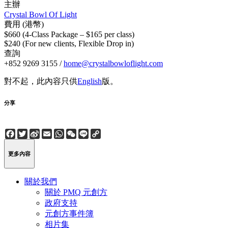
主辦
Crystal Bowl Of Light
費用 (港幣)
$660 (4-Class Package – $165 per class)
$240 (For new clients, Flexible Drop in)
查詢
+852 9269 3155 /
home@crystalbowloflight.com
對不起，此內容只供
English
版。
分享
Facebook
Twitter
Sina
Email
WhatsApp
WeChat
Line
Copy
Weibo
Link
更多內容
關於我們
關於 PMQ 元創方
政府支持
元創方事件簿
相片集