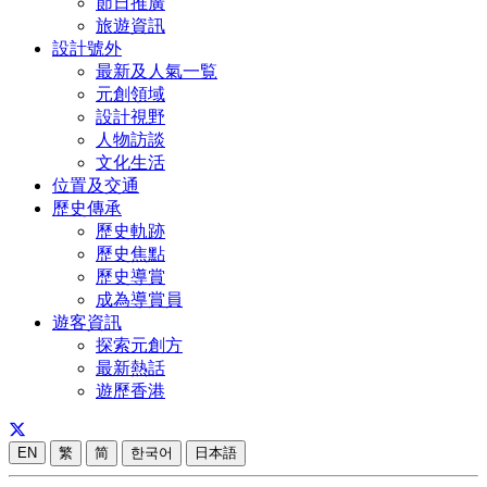
節日推廣
旅遊資訊
設計號外
最新及人氣一覧
元創領域
設計視野
人物訪談
文化生活
位置及交通
歷史傳承
歷史軌跡
歷史焦點
歷史導賞
成為導賞員
遊客資訊
探索元創方
最新熱話
遊歷香港
EN
繁
简
한국어
日本語