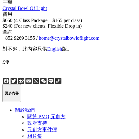
主辦
Crystal Bowl Of Light
費用
$660 (4-Class Package – $165 per class)
$240 (For new clients, Flexible Drop in)
查詢
+852 9269 3155 /
home@crystalbowloflight.com
對不起，此內容只供
English
版。
分享
Facebook
Twitter
Sina
Email
WhatsApp
WeChat
Line
Copy
Weibo
Link
更多內容
關於我們
關於 PMQ 元創方
政府支持
元創方事件簿
相片集