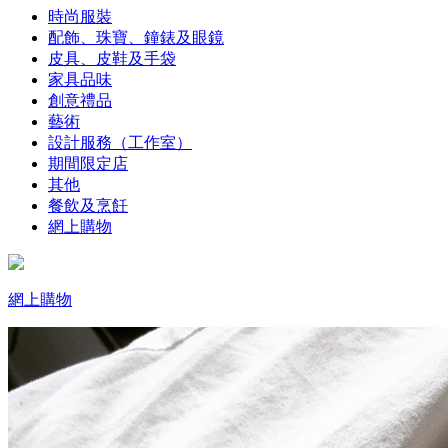
時尚服裝
配飾、珠寶、鐘錶及眼鏡
皮具、皮鞋及手袋
家具品味
創意禮品
藝術
設計服務（工作室）
期間限定店
其他
餐飲及烹飪
網上購物
網上購物