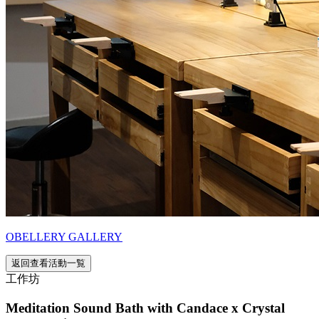
OBELLERY GALLERY
返回查看活動一覧
工作坊
Meditation Sound Bath with Candace x Crystal