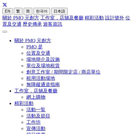
EN
繁
简
한국어
日本語
關於 PMQ 元創方
工作室，店舖及餐廳
精彩活動
設計號外
位
置及交通
歷史傳承
遊客資訊
關於 PMQ 元創方
PMQ 是
位置及交通
場地簡介及設施
單位及場地租賃
創意工作室 / 期間限定店 / 商店單位
租用活動場地
無障礙通道指南
工作室，店舖及餐廳
網上購物
精彩活動
活動一覧
活動及節目
工作坊
宣傳活動