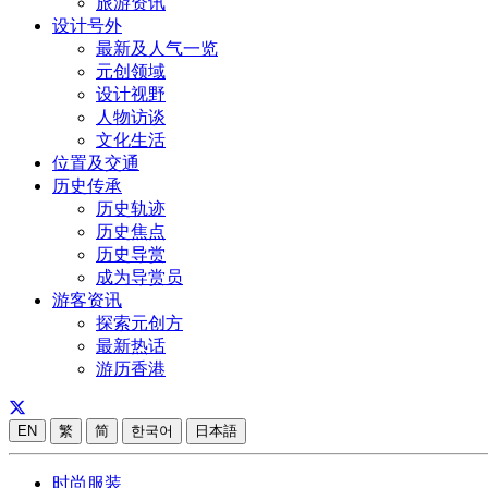
旅游资讯
设计号外
最新及人气一览
元创领域
设计视野
人物访谈
文化生活
位置及交通
历史传承
历史轨迹
历史焦点
历史导赏
成为导赏员
游客资讯
探索元创方
最新热话
游历香港
EN
繁
简
한국어
日本語
时尚服装