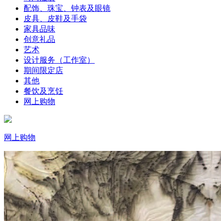
配饰、珠宝、钟表及眼镜
皮具、皮鞋及手袋
家具品味
创意礼品
艺术
设计服务（工作室）
期间限定店
其他
餐饮及烹饪
网上购物
网上购物