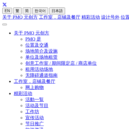
EN
繁
简
한국어
日本語
关于 PMQ 元创方
工作室，店铺及餐厅
精彩活动
设计号外
位
关于 PMQ 元创方
PMQ 是
位置及交通
场地简介及设施
单位及场地租赁
创意工作室 / 期间限定店 / 商店单位
租用活动场地
无障碍通道指南
工作室，店铺及餐厅
网上购物
精彩活动
活動一覧
活动及节目
工作坊
宣传活动
节日推广