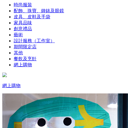
時尚服裝
配飾、珠寶、鐘錶及眼鏡
皮具、皮鞋及手袋
家具品味
創意禮品
藝術
設計服務（工作室）
期間限定店
其他
餐飲及烹飪
網上購物
網上購物