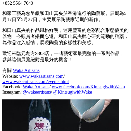
+852 5564 7640
和家工藝為您呈獻和田山真央於香港進行的陶藝展。展期為5
月17日至5月27日，主要展示陶藝家近期的新作。
和田山真央的作品風格鮮明，運用豐富的色彩配合形態優美的
器物，令觀賞者樂而忘返。和田山真央醉心研究流動的釉藥，
為作品注入感情，展現陶藝的多樣性和美感。
歡迎來臨元創方S303店，一睹藝術家最完整的一系列作品，
參與這個展覽絕對是最好的機會！
有關
Waka Artisans
Website:
www.wakaartisans.com
/
www.wakaartisans.com/events.html
Facebook:
Waka Artisans
/
www.facebook.com/KintsugiwithWaka
Instagram:
@wakaartisans
/
@KintsugiwithWaka