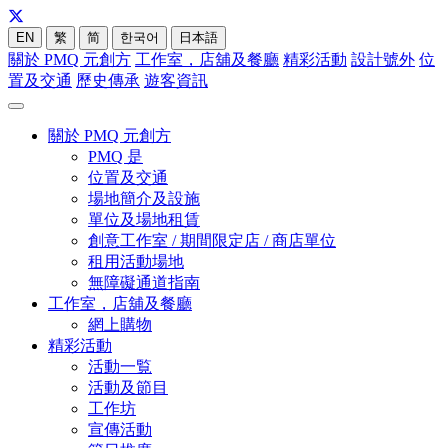
EN
繁
简
한국어
日本語
關於 PMQ 元創方
工作室，店舖及餐廳
精彩活動
設計號外
位
置及交通
歷史傳承
遊客資訊
關於 PMQ 元創方
PMQ 是
位置及交通
場地簡介及設施
單位及場地租賃
創意工作室 / 期間限定店 / 商店單位
租用活動場地
無障礙通道指南
工作室，店舖及餐廳
網上購物
精彩活動
活動一覧
活動及節目
工作坊
宣傳活動