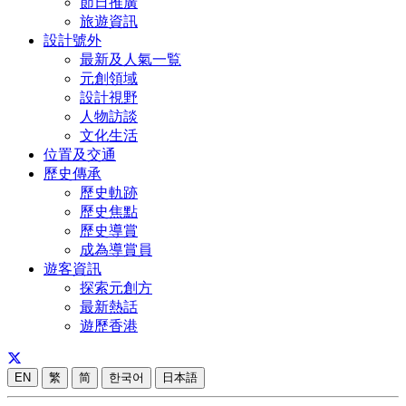
節日推廣
旅遊資訊
設計號外
最新及人氣一覧
元創領域
設計視野
人物訪談
文化生活
位置及交通
歷史傳承
歷史軌跡
歷史焦點
歷史導賞
成為導賞員
遊客資訊
探索元創方
最新熱話
遊歷香港
EN
繁
简
한국어
日本語