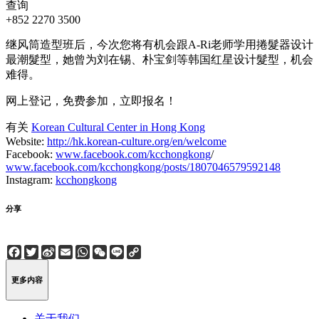
查询
+852 2270 3500
继风筒造型班后，今次您将有机会跟A-Ri老师学用捲髮器设计
最潮髮型，她曾为刘在锡、朴宝剑等韩国红星设计髮型，机会
难得。
网上登记，免费参加，立即报名！
有关
Korean Cultural Center in Hong Kong
Website:
http://hk.korean-culture.org/en/welcome
Facebook:
www.facebook.com/kcchongkong
/
www.facebook.com/kcchongkong/posts/1807046579592148
Instagram:
kcchongkong
分享
Facebook
Twitter
Sina
Email
WhatsApp
WeChat
Line
Copy
Weibo
Link
更多内容
关于我们