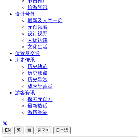
节日推广
旅游资讯
设计号外
最新及人气一览
元创领域
设计视野
人物访谈
文化生活
位置及交通
历史传承
历史轨迹
历史焦点
历史导赏
成为导赏员
游客资讯
探索元创方
最新热话
游历香港
EN
繁
简
한국어
日本語