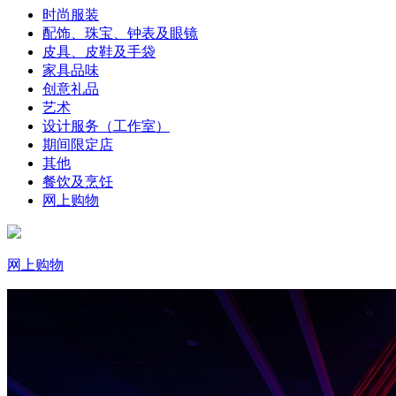
时尚服装
配饰、珠宝、钟表及眼镜
皮具、皮鞋及手袋
家具品味
创意礼品
艺术
设计服务（工作室）
期间限定店
其他
餐饮及烹饪
网上购物
网上购物