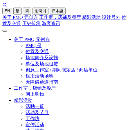
EN
繁
简
한국어
日本語
关于 PMQ 元创方
工作室，店铺及餐厅
精彩活动
设计号外
位
置及交通
历史传承
游客资讯
关于 PMQ 元创方
PMQ 是
位置及交通
场地简介及设施
单位及场地租赁
创意工作室 / 期间限定店 / 商店单位
租用活动场地
无障碍通道指南
工作室，店铺及餐厅
网上购物
精彩活动
活動一覧
活动及节目
工作坊
宣传活动