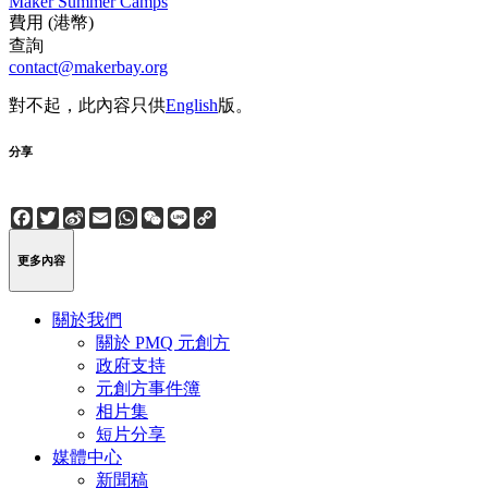
Maker Summer Camps
費用 (港幣)
查詢
contact@makerbay.org
對不起，此內容只供
English
版。
分享
Facebook
Twitter
Sina
Email
WhatsApp
WeChat
Line
Copy
Weibo
Link
更多內容
關於我們
關於 PMQ 元創方
政府支持
元創方事件簿
相片集
短片分享
媒體中心
新聞稿