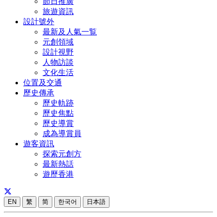
節日推廣
旅遊資訊
設計號外
最新及人氣一覧
元創領域
設計視野
人物訪談
文化生活
位置及交通
歷史傳承
歷史軌跡
歷史焦點
歷史導賞
成為導賞員
遊客資訊
探索元創方
最新熱話
遊歷香港
EN
繁
简
한국어
日本語