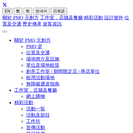
EN
繁
简
한국어
日本語
關於 PMQ 元創方
工作室，店舖及餐廳
精彩活動
設計號外
位
置及交通
歷史傳承
遊客資訊
關於 PMQ 元創方
PMQ 是
位置及交通
場地簡介及設施
單位及場地租賃
創意工作室 / 期間限定店 / 商店單位
租用活動場地
無障礙通道指南
工作室，店舖及餐廳
網上購物
精彩活動
活動一覧
活動及節目
工作坊
宣傳活動