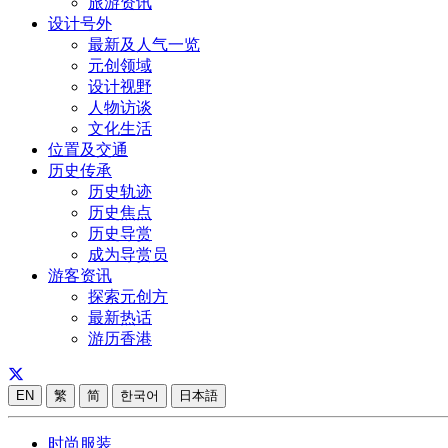
旅游资讯
设计号外
最新及人气一览
元创领域
设计视野
人物访谈
文化生活
位置及交通
历史传承
历史轨迹
历史焦点
历史导赏
成为导赏员
游客资讯
探索元创方
最新热话
游历香港
EN
繁
简
한국어
日本語
时尚服装