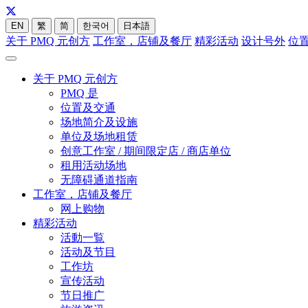
EN
繁
简
한국어
日本語
关于 PMQ 元创方
工作室，店铺及餐厅
精彩活动
设计号外
位
关于 PMQ 元创方
PMQ 是
位置及交通
场地简介及设施
单位及场地租赁
创意工作室 / 期间限定店 / 商店单位
租用活动场地
无障碍通道指南
工作室，店铺及餐厅
网上购物
精彩活动
活動一覧
活动及节目
工作坊
宣传活动
节日推广