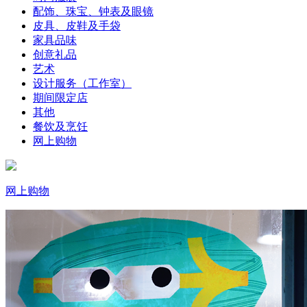
配饰、珠宝、钟表及眼镜
皮具、皮鞋及手袋
家具品味
创意礼品
艺术
设计服务（工作室）
期间限定店
其他
餐饮及烹饪
网上购物
网上购物