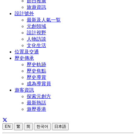
節日推廣
旅遊資訊
設計號外
最新及人氣一覧
元創領域
設計視野
人物訪談
文化生活
位置及交通
歷史傳承
歷史軌跡
歷史焦點
歷史導賞
成為導賞員
遊客資訊
探索元創方
最新熱話
遊歷香港
EN
繁
简
한국어
日本語