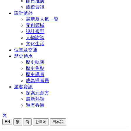
節日推廣
旅遊資訊
設計號外
最新及人氣一覧
元創領域
設計視野
人物訪談
文化生活
位置及交通
歷史傳承
歷史軌跡
歷史焦點
歷史導賞
成為導賞員
遊客資訊
探索元創方
最新熱話
遊歷香港
EN
繁
简
한국어
日本語