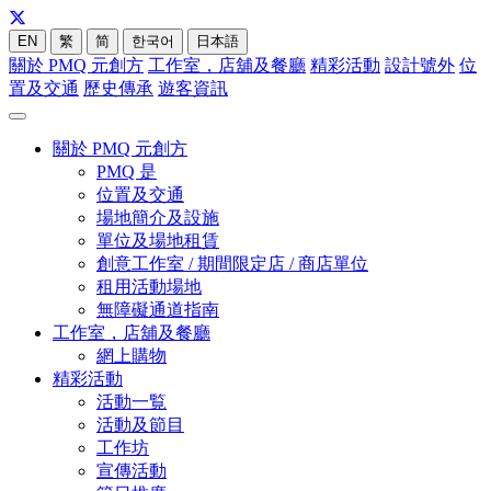
EN
繁
简
한국어
日本語
關於 PMQ 元創方
工作室，店舖及餐廳
精彩活動
設計號外
位
置及交通
歷史傳承
遊客資訊
關於 PMQ 元創方
PMQ 是
位置及交通
場地簡介及設施
單位及場地租賃
創意工作室 / 期間限定店 / 商店單位
租用活動場地
無障礙通道指南
工作室，店舖及餐廳
網上購物
精彩活動
活動一覧
活動及節目
工作坊
宣傳活動