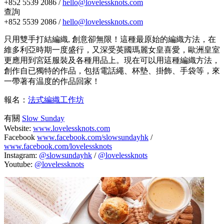
+852 5539 2086 /
hello@lovelessknots.com
查詢
+852 5539 2086 /
hello@lovelessknots.com
只用雙手打結編織, 創意卻無限！這種最原始的編織方法，在
維多利亞時期一度盛行，又深受英國瑪麗女皇喜愛，歐洲皇室
更應用到宮廷服裝及各種用品上。現在可以用這種編織方法，
創作自已獨特的作品，包括電話繩、杯墊、掛飾、手袋等，來
一帶著有温度的作品回家！
報名：
法式編織工作坊
有關
Slow Sunday
Website:
www.lovelessknots.com
Facebook
www.facebook.com/slowsundayhk
/
www.facebook.com/lovelessknots
Instagram:
@slowsundayhk
/
@lovelessknots
Youtube:
@lovelessknots