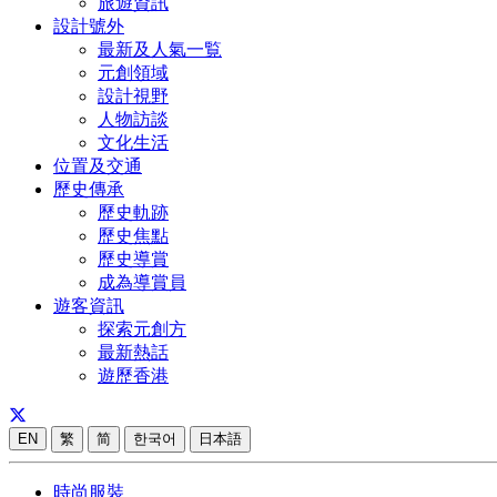
旅遊資訊
設計號外
最新及人氣一覧
元創領域
設計視野
人物訪談
文化生活
位置及交通
歷史傳承
歷史軌跡
歷史焦點
歷史導賞
成為導賞員
遊客資訊
探索元創方
最新熱話
遊歷香港
EN
繁
简
한국어
日本語
時尚服裝