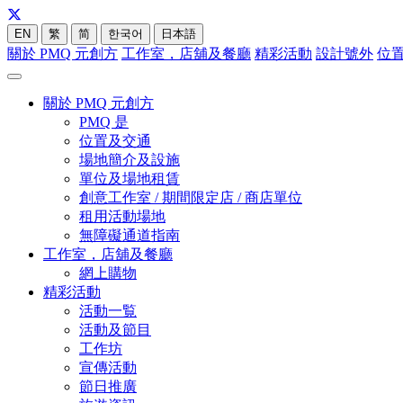
EN
繁
简
한국어
日本語
關於 PMQ 元創方
工作室，店舖及餐廳
精彩活動
設計號外
位
關於 PMQ 元創方
PMQ 是
位置及交通
場地簡介及設施
單位及場地租賃
創意工作室 / 期間限定店 / 商店單位
租用活動場地
無障礙通道指南
工作室，店舖及餐廳
網上購物
精彩活動
活動一覧
活動及節目
工作坊
宣傳活動
節日推廣