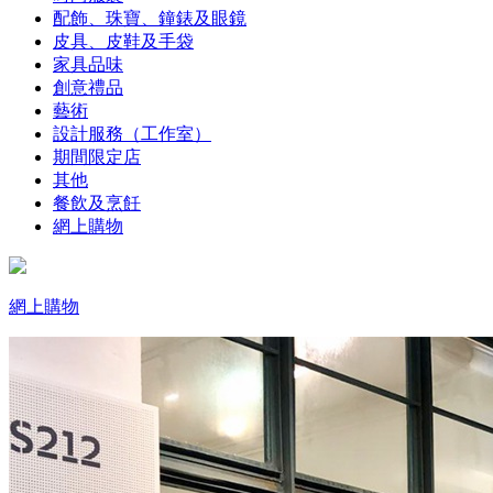
配飾、珠寶、鐘錶及眼鏡
皮具、皮鞋及手袋
家具品味
創意禮品
藝術
設計服務（工作室）
期間限定店
其他
餐飲及烹飪
網上購物
網上購物