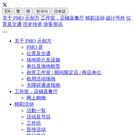
EN
繁
简
한국어
日本語
关于 PMQ 元创方
工作室，店铺及餐厅
精彩活动
设计号外
位
置及交通
历史传承
游客资讯
关于 PMQ 元创方
PMQ 是
位置及交通
场地简介及设施
单位及场地租赁
创意工作室 / 期间限定店 / 商店单位
租用活动场地
无障碍通道指南
工作室，店铺及餐厅
网上购物
精彩活动
活動一覧
活动及节目
工作坊
宣传活动