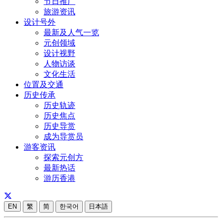
节日推广
旅游资讯
设计号外
最新及人气一览
元创领域
设计视野
人物访谈
文化生活
位置及交通
历史传承
历史轨迹
历史焦点
历史导赏
成为导赏员
游客资讯
探索元创方
最新热话
游历香港
EN
繁
简
한국어
日本語