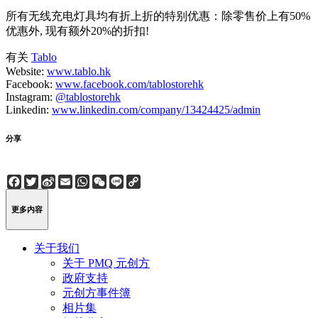
所有无线充电灯具均有折上折的特别优惠：除零售价上有50%
优惠外, 现有额外20%的折扣!
有关
Tablo
Website:
www.tablo.hk
Facebook:
www.facebook.com/tablostorehk
Instagram:
@tablostorehk
Linkedin:
www.linkedin.com/company/13424425/admin
分享
Facebook
Twitter
Sina
Email
WhatsApp
WeChat
Line
Copy
Weibo
Link
更多内容
关于我们
关于 PMQ 元创方
政府支持
元创方事件簿
相片集