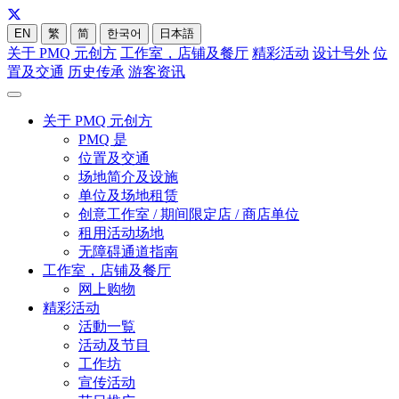
EN
繁
简
한국어
日本語
关于 PMQ 元创方
工作室，店铺及餐厅
精彩活动
设计号外
位
置及交通
历史传承
游客资讯
关于 PMQ 元创方
PMQ 是
位置及交通
场地简介及设施
单位及场地租赁
创意工作室 / 期间限定店 / 商店单位
租用活动场地
无障碍通道指南
工作室，店铺及餐厅
网上购物
精彩活动
活動一覧
活动及节目
工作坊
宣传活动