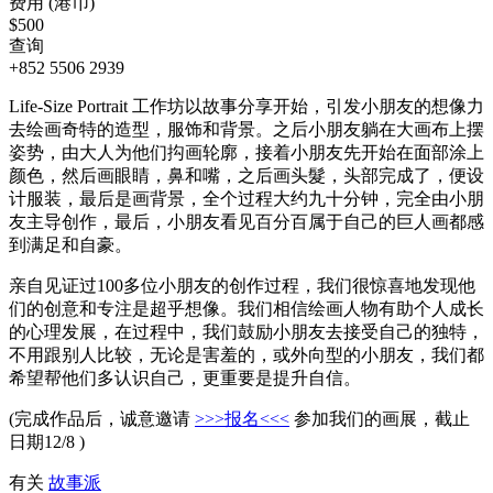
费用 (港币)
$500
查询
+852 5506 2939
Life-Size Portrait 工作坊以故事分享开始，引发小朋友的想像力
去绘画奇特的造型，服饰和背景。之后小朋友躺在大画布上摆
姿势，由大人为他们抅画轮廓，接着小朋友先开始在面部涂上
颜色，然后画眼睛，鼻和嘴，之后画头髮，头部完成了，便设
计服装，最后是画背景，全个过程大约九十分钟，完全由小朋
友主导创作，最后，小朋友看见百分百属于自己的巨人画都感
到满足和自豪。
亲自见证过100多位小朋友的创作过程，我们很惊喜地发现他
们的创意和专注是超乎想像。我们相信绘画人物有助个人成长
的心理发展，在过程中，我们鼓励小朋友去接受自己的独特，
不用跟别人比较，无论是害羞的，或外向型的小朋友，我们都
希望帮他们多认识自己，更重要是提升自信。
(完成作品后，诚意邀请
>>>报名<<<
参加我们的画展，截止
日期12/8 )
有关
故事派