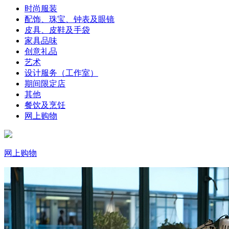
时尚服装
配饰、珠宝、钟表及眼镜
皮具、皮鞋及手袋
家具品味
创意礼品
艺术
设计服务（工作室）
期间限定店
其他
餐饮及烹饪
网上购物
网上购物