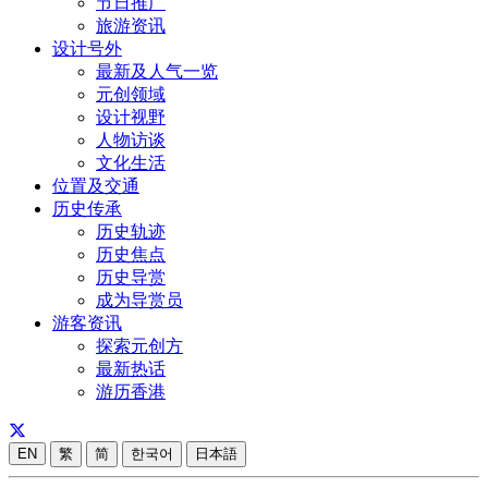
节日推广
旅游资讯
设计号外
最新及人气一览
元创领域
设计视野
人物访谈
文化生活
位置及交通
历史传承
历史轨迹
历史焦点
历史导赏
成为导赏员
游客资讯
探索元创方
最新热话
游历香港
EN
繁
简
한국어
日本語