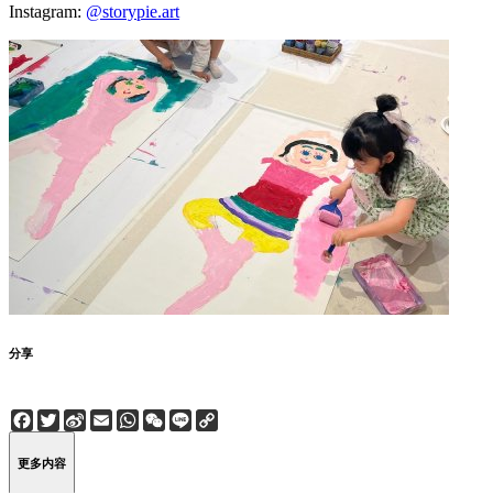
Instagram:
@storypie.art
分享
Facebook
Twitter
Sina
Email
WhatsApp
WeChat
Line
Copy
Weibo
Link
更多内容