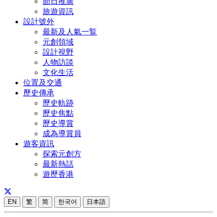
節日推廣
旅遊資訊
設計號外
最新及人氣一覧
元創領域
設計視野
人物訪談
文化生活
位置及交通
歷史傳承
歷史軌跡
歷史焦點
歷史導賞
成為導賞員
遊客資訊
探索元創方
最新熱話
遊歷香港
EN
繁
简
한국어
日本語