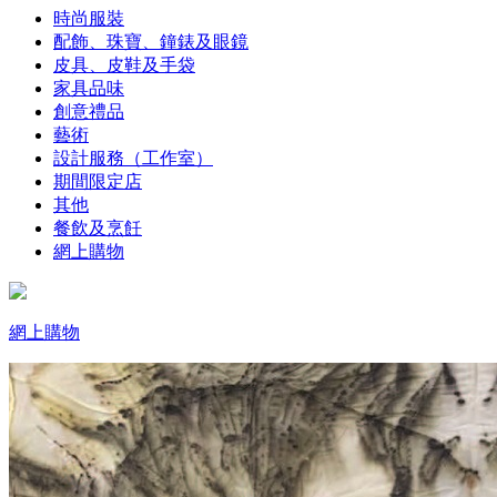
時尚服裝
配飾、珠寶、鐘錶及眼鏡
皮具、皮鞋及手袋
家具品味
創意禮品
藝術
設計服務（工作室）
期間限定店
其他
餐飲及烹飪
網上購物
網上購物