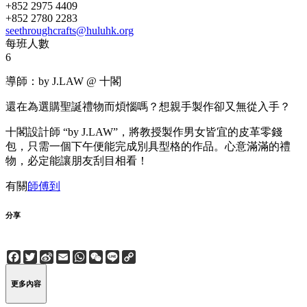
+852 2975 4409
+852 2780 2283
seethroughcrafts@huluhk.org
每班人數
6
導師：by J.LAW @ 十閣
還在為選購聖誕禮物而煩惱嗎？想親手製作卻又無從入手？
十閣設計師 “by J.LAW”，將教授製作男女皆宜的皮革零錢
包，只需一個下午便能完成別具型格的作品。心意滿滿的禮
物，必定能讓朋友刮目相看！
有關
師傅到
分享
Facebook
Twitter
Sina
Email
WhatsApp
WeChat
Line
Copy
Weibo
Link
更多內容