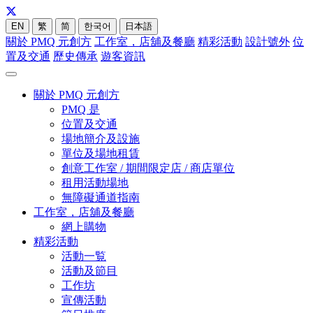
EN
繁
简
한국어
日本語
關於 PMQ 元創方
工作室，店舖及餐廳
精彩活動
設計號外
位
置及交通
歷史傳承
遊客資訊
關於 PMQ 元創方
PMQ 是
位置及交通
場地簡介及設施
單位及場地租賃
創意工作室 / 期間限定店 / 商店單位
租用活動場地
無障礙通道指南
工作室，店舖及餐廳
網上購物
精彩活動
活動一覧
活動及節目
工作坊
宣傳活動