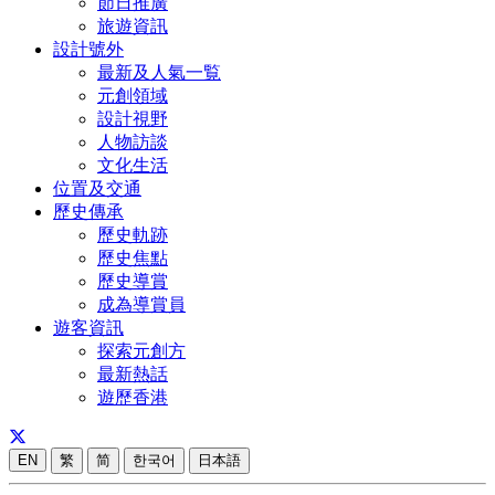
節日推廣
旅遊資訊
設計號外
最新及人氣一覧
元創領域
設計視野
人物訪談
文化生活
位置及交通
歷史傳承
歷史軌跡
歷史焦點
歷史導賞
成為導賞員
遊客資訊
探索元創方
最新熱話
遊歷香港
EN
繁
简
한국어
日本語