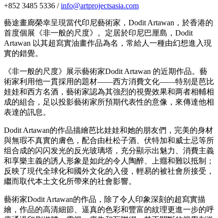
+852 3485 5336 /
info@artprojectsasia.com
藝途畫廊榮幸呈現當代印尼藝術家，Dodit Artawan，於香港的
首度個展《非一般的尺度》。定居於印尼巴厘島，Dodit
Artawan 以其超寫實油畫作品為名，常給人一種由幻想進入現
實的錯覺。
《非一般的尺度》展示藝術家Dodit Artawan 的近期作品。藝
術家利用他一貫採用的題材——西方消費文化——特别是芭比
娃娃和西方名酒，藝術家認為其強烈的視覺效果和两者相輔相
成的組合，足以投影藝術家所預期代表性的意像，來傳達他相
表達的訊息。
Dodit Artawan的作品描繪芭比娃娃和她的朋友們，完美的身材
與無瑕不真實的膚色，配合由杜松子酒、伏特加和威士忌等所
组合成的闪闪发光的反光玻璃塔，充分顯示出魅力、消費主義
和享樂主義的誘人形象是如此的令人陶醉、上癮和難以抵制；
反映了現代全球化和國外文化的入侵，輕易的被社會所接受，
繼而取代本土文化所帶來的社會影響。
藝術家Dodit Artawan的作品，除了令人印象深刻的超寫實描
繪，作品的高清細節、逼真的色彩和豐富的紋理更進一步的呼