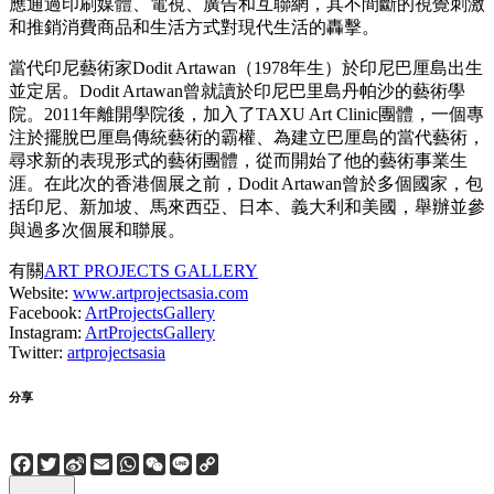
應通過印刷媒體、電視、廣告和互聯網，其不間斷的視覺刺激
和推銷消費商品和生活方式對現代生活的轟擊。
當代印尼藝術家Dodit Artawan（1978年生）於印尼巴厘島出生
並定居。Dodit Artawan曾就讀於印尼巴里島丹帕沙的藝術學
院。2011年離開學院後，加入了TAXU Art Clinic團體，一個專
注於擺脫巴厘島傳統藝術的霸權、為建立巴厘島的當代藝術，
尋求新的表現形式的藝術團體，從而開始了他的藝術事業生
涯。在此次的香港個展之前，Dodit Artawan曾於多個國家，包
括印尼、新加坡、馬來西亞、日本、義大利和美國，舉辦並參
與過多次個展和聯展。
有關
ART PROJECTS GALLERY
Website:
www.artprojectsasia.com
Facebook:
ArtProjectsGallery
Instagram:
ArtProjectsGallery
Twitter:
artprojectsasia
分享
Facebook
Twitter
Sina
Email
WhatsApp
WeChat
Line
Copy
Weibo
Link