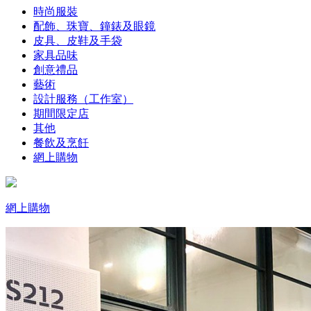
時尚服裝
配飾、珠寶、鐘錶及眼鏡
皮具、皮鞋及手袋
家具品味
創意禮品
藝術
設計服務（工作室）
期間限定店
其他
餐飲及烹飪
網上購物
網上購物