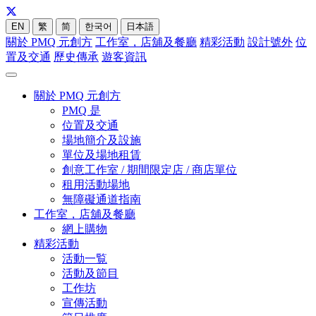
EN
繁
简
한국어
日本語
關於 PMQ 元創方
工作室，店舖及餐廳
精彩活動
設計號外
位
置及交通
歷史傳承
遊客資訊
關於 PMQ 元創方
PMQ 是
位置及交通
場地簡介及設施
單位及場地租賃
創意工作室 / 期間限定店 / 商店單位
租用活動場地
無障礙通道指南
工作室，店舖及餐廳
網上購物
精彩活動
活動一覧
活動及節目
工作坊
宣傳活動