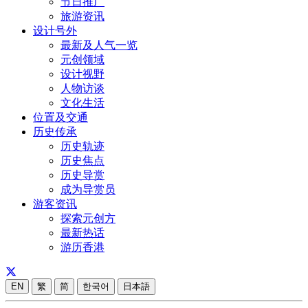
节日推广
旅游资讯
设计号外
最新及人气一览
元创领域
设计视野
人物访谈
文化生活
位置及交通
历史传承
历史轨迹
历史焦点
历史导赏
成为导赏员
游客资讯
探索元创方
最新热话
游历香港
EN
繁
简
한국어
日本語