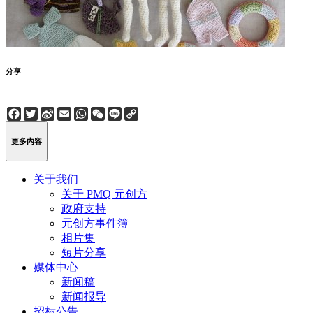
分享
Facebook
Twitter
Sina
Email
WhatsApp
WeChat
Line
Copy
Weibo
Link
更多内容
关于我们
关于 PMQ 元创方
政府支持
元创方事件簿
相片集
短片分享
媒体中心
新闻稿
新闻报导
招标公告