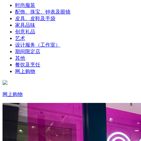
时尚服装
配饰、珠宝、钟表及眼镜
皮具、皮鞋及手袋
家具品味
创意礼品
艺术
设计服务（工作室）
期间限定店
其他
餐饮及烹饪
网上购物
网上购物