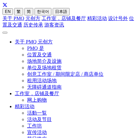
EN
繁
简
한국어
日本語
关于 PMQ 元创方
工作室，店铺及餐厅
精彩活动
设计号外
位
置及交通
历史传承
游客资讯
关于 PMQ 元创方
PMQ 是
位置及交通
场地简介及设施
单位及场地租赁
创意工作室 / 期间限定店 / 商店单位
租用活动场地
无障碍通道指南
工作室，店铺及餐厅
网上购物
精彩活动
活動一覧
活动及节目
工作坊
宣传活动