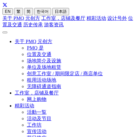
EN
繁
简
한국어
日本語
关于 PMQ 元创方
工作室，店铺及餐厅
精彩活动
设计号外
位
置及交通
历史传承
游客资讯
关于 PMQ 元创方
PMQ 是
位置及交通
场地简介及设施
单位及场地租赁
创意工作室 / 期间限定店 / 商店单位
租用活动场地
无障碍通道指南
工作室，店铺及餐厅
网上购物
精彩活动
活動一覧
活动及节目
工作坊
宣传活动