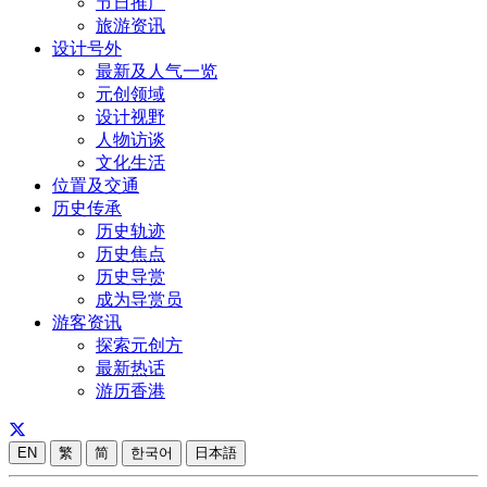
节日推广
旅游资讯
设计号外
最新及人气一览
元创领域
设计视野
人物访谈
文化生活
位置及交通
历史传承
历史轨迹
历史焦点
历史导赏
成为导赏员
游客资讯
探索元创方
最新热话
游历香港
EN
繁
简
한국어
日本語