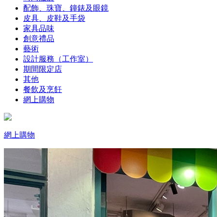
配飾、珠寶、鐘錶及眼鏡
皮具、皮鞋及手袋
家具品味
創意禮品
藝術
設計服務（工作室）
期間限定店
其他
餐飲及烹飪
網上購物
網上購物