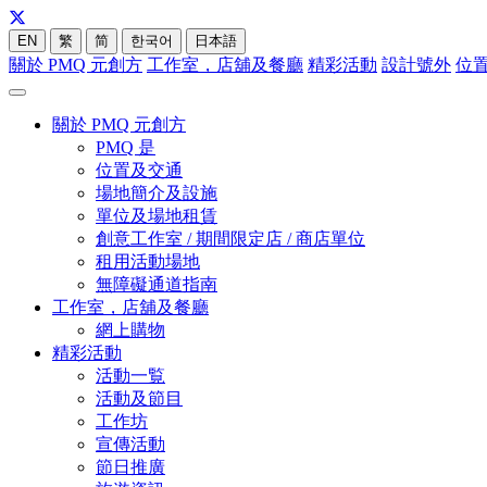
EN
繁
简
한국어
日本語
關於 PMQ 元創方
工作室，店舖及餐廳
精彩活動
設計號外
位
關於 PMQ 元創方
PMQ 是
位置及交通
場地簡介及設施
單位及場地租賃
創意工作室 / 期間限定店 / 商店單位
租用活動場地
無障礙通道指南
工作室，店舖及餐廳
網上購物
精彩活動
活動一覧
活動及節目
工作坊
宣傳活動
節日推廣