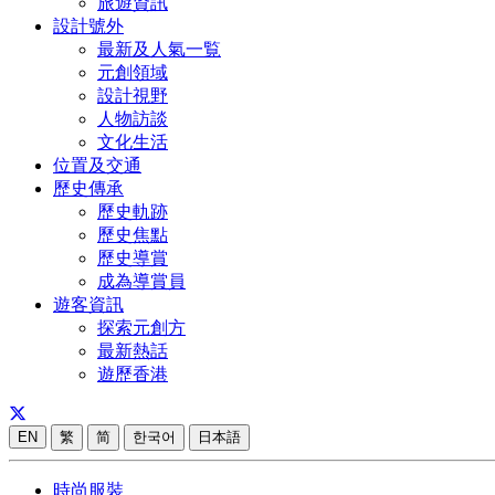
旅遊資訊
設計號外
最新及人氣一覧
元創領域
設計視野
人物訪談
文化生活
位置及交通
歷史傳承
歷史軌跡
歷史焦點
歷史導賞
成為導賞員
遊客資訊
探索元創方
最新熱話
遊歷香港
EN
繁
简
한국어
日本語
時尚服裝