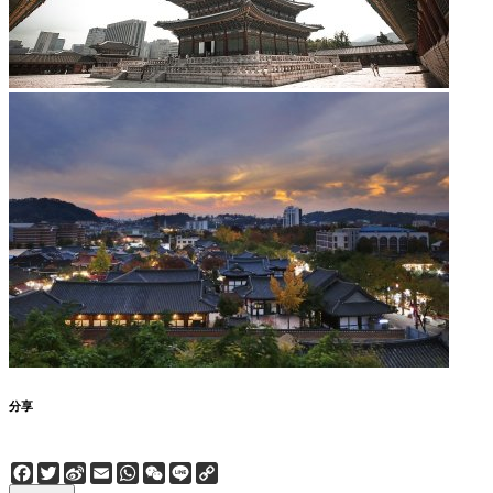
分享
Facebook
Twitter
Sina
Email
WhatsApp
WeChat
Line
Copy
Weibo
Link