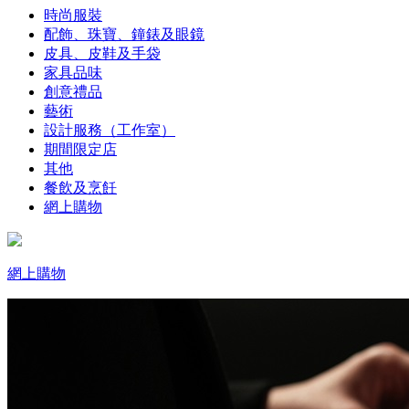
時尚服裝
配飾、珠寶、鐘錶及眼鏡
皮具、皮鞋及手袋
家具品味
創意禮品
藝術
設計服務（工作室）
期間限定店
其他
餐飲及烹飪
網上購物
網上購物