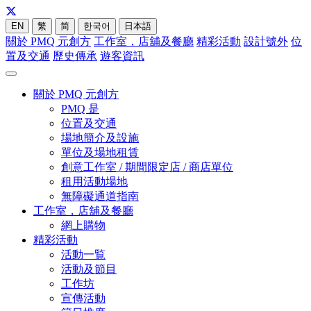
EN
繁
简
한국어
日本語
關於 PMQ 元創方
工作室，店舖及餐廳
精彩活動
設計號外
位
置及交通
歷史傳承
遊客資訊
關於 PMQ 元創方
PMQ 是
位置及交通
場地簡介及設施
單位及場地租賃
創意工作室 / 期間限定店 / 商店單位
租用活動場地
無障礙通道指南
工作室，店舖及餐廳
網上購物
精彩活動
活動一覧
活動及節目
工作坊
宣傳活動