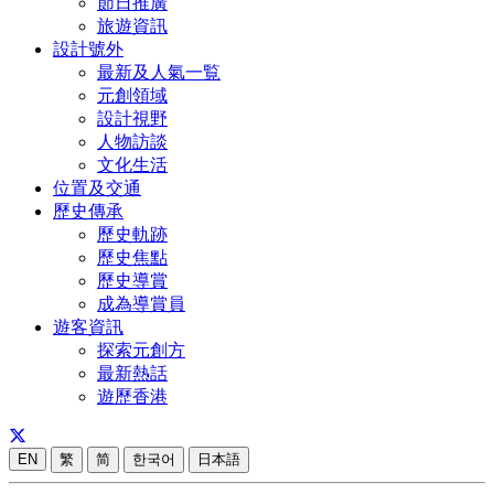
節日推廣
旅遊資訊
設計號外
最新及人氣一覧
元創領域
設計視野
人物訪談
文化生活
位置及交通
歷史傳承
歷史軌跡
歷史焦點
歷史導賞
成為導賞員
遊客資訊
探索元創方
最新熱話
遊歷香港
EN
繁
简
한국어
日本語