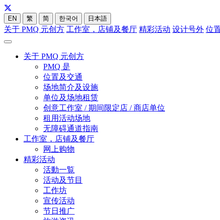
EN
繁
简
한국어
日本語
关于 PMQ 元创方
工作室，店铺及餐厅
精彩活动
设计号外
位
关于 PMQ 元创方
PMQ 是
位置及交通
场地简介及设施
单位及场地租赁
创意工作室 / 期间限定店 / 商店单位
租用活动场地
无障碍通道指南
工作室，店铺及餐厅
网上购物
精彩活动
活動一覧
活动及节目
工作坊
宣传活动
节日推广