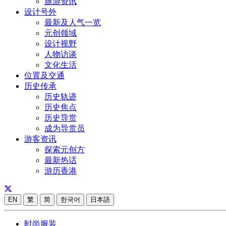
旅游资讯
设计号外
最新及人气一览
元创领域
设计视野
人物访谈
文化生活
位置及交通
历史传承
历史轨迹
历史焦点
历史导赏
成为导赏员
游客资讯
探索元创方
最新热话
游历香港
EN
繁
简
한국어
日本語
时尚服装