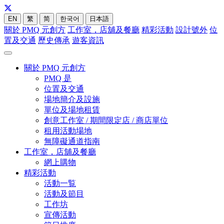
EN
繁
简
한국어
日本語
關於 PMQ 元創方
工作室，店舖及餐廳
精彩活動
設計號外
位
置及交通
歷史傳承
遊客資訊
關於 PMQ 元創方
PMQ 是
位置及交通
場地簡介及設施
單位及場地租賃
創意工作室 / 期間限定店 / 商店單位
租用活動場地
無障礙通道指南
工作室，店舖及餐廳
網上購物
精彩活動
活動一覧
活動及節目
工作坊
宣傳活動