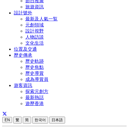
節日推廣
旅遊資訊
設計號外
最新及人氣一覧
元創領域
設計視野
人物訪談
文化生活
位置及交通
歷史傳承
歷史軌跡
歷史焦點
歷史導賞
成為導賞員
遊客資訊
探索元創方
最新熱話
遊歷香港
EN
繁
简
한국어
日本語