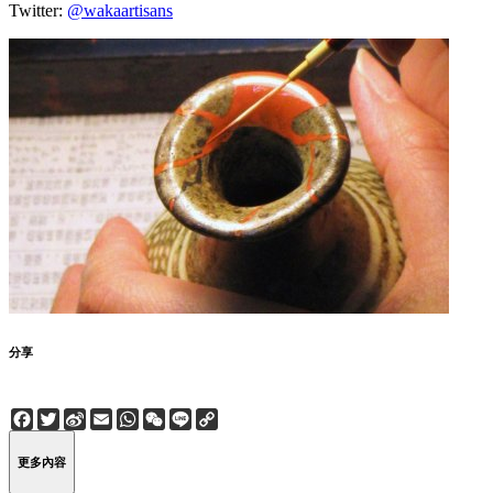
Twitter:
@wakaartisans
分享
Facebook
Twitter
Sina
Email
WhatsApp
WeChat
Line
Copy
Weibo
Link
更多內容