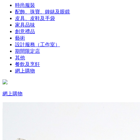
時尚服裝
配飾、珠寶、鐘錶及眼鏡
皮具、皮鞋及手袋
家具品味
創意禮品
藝術
設計服務（工作室）
期間限定店
其他
餐飲及烹飪
網上購物
網上購物