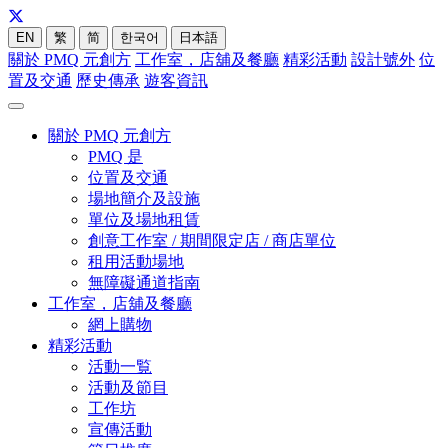
EN
繁
简
한국어
日本語
關於 PMQ 元創方
工作室，店舖及餐廳
精彩活動
設計號外
位
置及交通
歷史傳承
遊客資訊
關於 PMQ 元創方
PMQ 是
位置及交通
場地簡介及設施
單位及場地租賃
創意工作室 / 期間限定店 / 商店單位
租用活動場地
無障礙通道指南
工作室，店舖及餐廳
網上購物
精彩活動
活動一覧
活動及節目
工作坊
宣傳活動