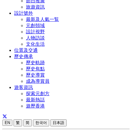
節日推廣
旅遊資訊
設計號外
最新及人氣一覧
元創領域
設計視野
人物訪談
文化生活
位置及交通
歷史傳承
歷史軌跡
歷史焦點
歷史導賞
成為導賞員
遊客資訊
探索元創方
最新熱話
遊歷香港
EN
繁
简
한국어
日本語