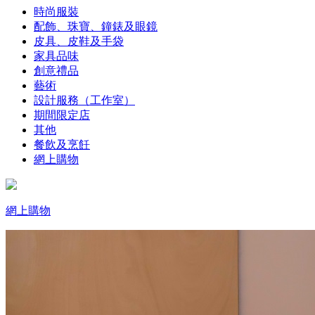
時尚服裝
配飾、珠寶、鐘錶及眼鏡
皮具、皮鞋及手袋
家具品味
創意禮品
藝術
設計服務（工作室）
期間限定店
其他
餐飲及烹飪
網上購物
網上購物