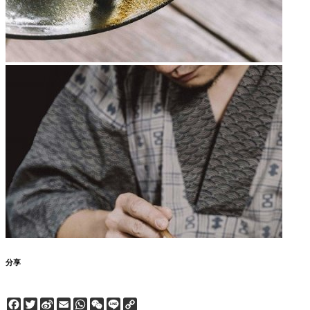
分享
Facebook
Twitter
Sina
Email
WhatsApp
WeChat
Line
Copy