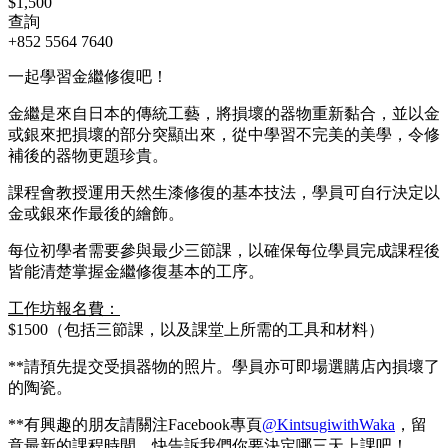
$1,500
查詢
+852 5564 7640
一起學習金繼修復吧！
金繼是來自日本的傳統工藝，將損壞的器物重新黏合，並以金
或銀來把損壞的部分突顯出來，從中學習不完美的美學，令修
補後的器物更題珍貴。
課程會教授運用天然生漆修復的基本技法，學員可自行決定以
金或銀來作最後的繪飾。
每位初學者需要參與最少三節課，以確保每位學員完成課程後
皆能清楚掌握金繼修復基本的工序。
工作坊報名費：
$1500（包括三節課，以及課堂上所需的工具和材料）
**請預先提交受損器物的照片。學員亦可即場選購店內損壞了
的陶瓷。
**有興趣的朋友請關注Facebook專頁
@KintsugiwithWaka
，留
意最新的課程時間。快告訴我們你要決定哪三天上課吧！