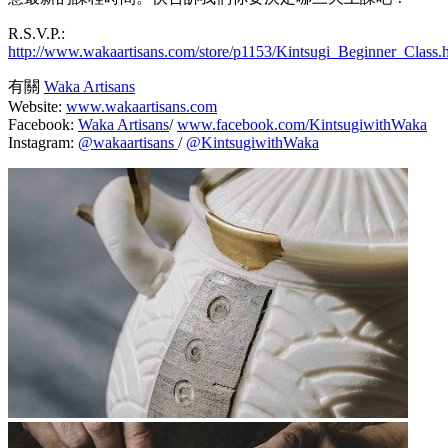
R.S.V.P.:
http://www.wakaartisans.com/store/p1153/Kintsugi_Beginner_Class.
有關
Waka Artisans
Website:
www.wakaartisans.com
Facebook:
Waka Artisans
/
www.facebook.com/KintsugiwithWaka
Instagram:
@wakaartisans
/
@KintsugiwithWaka