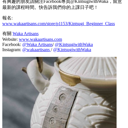
有興趣的朋友請關注Facebook專頁@KintsugiwithWaka，留意
最新的課程時間。快告訴我們你的上課日子吧！
報名:
www.wakaartisans.com/store/p1153/Kintsugi_Beginner_Class
有關
Waka Artisans
Website:
www.wakaartisans.com
Facebook:
@Waka Artisans
/
@KintsugiwithWaka
Instagram:
@wakaartisans
/
@KintsugiwithWaka