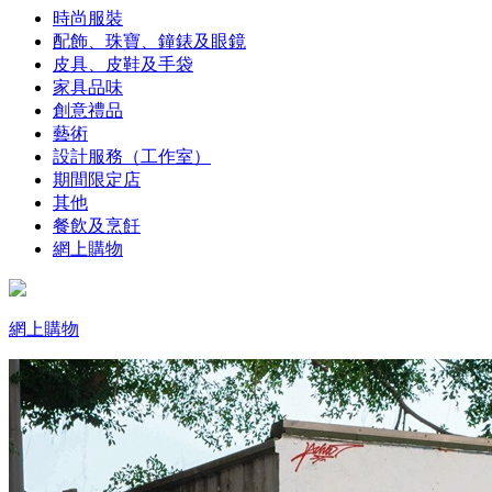
時尚服裝
配飾、珠寶、鐘錶及眼鏡
皮具、皮鞋及手袋
家具品味
創意禮品
藝術
設計服務（工作室）
期間限定店
其他
餐飲及烹飪
網上購物
網上購物