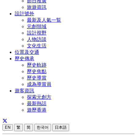
節日推廣
旅遊資訊
設計號外
最新及人氣一覧
元創領域
設計視野
人物訪談
文化生活
位置及交通
歷史傳承
歷史軌跡
歷史焦點
歷史導賞
成為導賞員
遊客資訊
探索元創方
最新熱話
遊歷香港
EN
繁
简
한국어
日本語