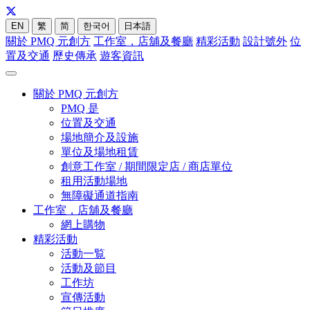
EN
繁
简
한국어
日本語
關於 PMQ 元創方
工作室，店舖及餐廳
精彩活動
設計號外
位
置及交通
歷史傳承
遊客資訊
關於 PMQ 元創方
PMQ 是
位置及交通
場地簡介及設施
單位及場地租賃
創意工作室 / 期間限定店 / 商店單位
租用活動場地
無障礙通道指南
工作室，店舖及餐廳
網上購物
精彩活動
活動一覧
活動及節目
工作坊
宣傳活動