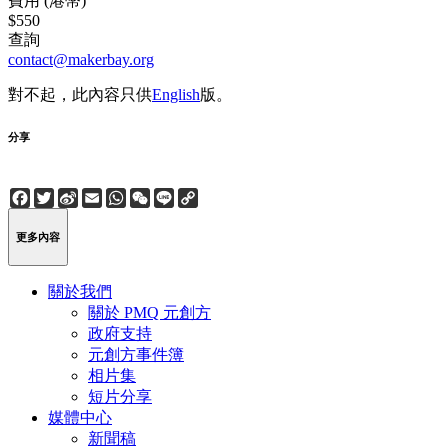
費用 (港幣)
$550
查詢
contact@makerbay.org
對不起，此內容只供
English
版。
分享
Facebook
Twitter
Sina
Email
WhatsApp
WeChat
Line
Copy
Weibo
Link
更多內容
關於我們
關於 PMQ 元創方
政府支持
元創方事件簿
相片集
短片分享
媒體中心
新聞稿