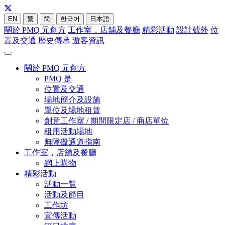
EN
繁
简
한국어
日本語
關於 PMQ 元創方
工作室，店舖及餐廳
精彩活動
設計號外
位
置及交通
歷史傳承
遊客資訊
關於 PMQ 元創方
PMQ 是
位置及交通
場地簡介及設施
單位及場地租賃
創意工作室 / 期間限定店 / 商店單位
租用活動場地
無障礙通道指南
工作室，店舖及餐廳
網上購物
精彩活動
活動一覧
活動及節目
工作坊
宣傳活動