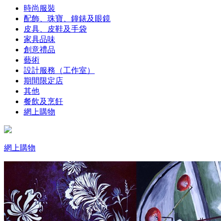
時尚服裝
配飾、珠寶、鐘錶及眼鏡
皮具、皮鞋及手袋
家具品味
創意禮品
藝術
設計服務（工作室）
期間限定店
其他
餐飲及烹飪
網上購物
網上購物