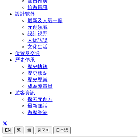
節日推廣
旅遊資訊
設計號外
最新及人氣一覧
元創領域
設計視野
人物訪談
文化生活
位置及交通
歷史傳承
歷史軌跡
歷史焦點
歷史導賞
成為導賞員
遊客資訊
探索元創方
最新熱話
遊歷香港
EN
繁
简
한국어
日本語