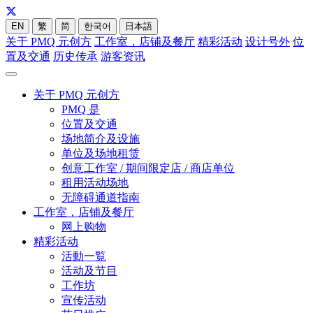
EN
繁
简
한국어
日本語
关于 PMQ 元创方
工作室，店铺及餐厅
精彩活动
设计号外
位
置及交通
历史传承
游客资讯
关于 PMQ 元创方
PMQ 是
位置及交通
场地简介及设施
单位及场地租赁
创意工作室 / 期间限定店 / 商店单位
租用活动场地
无障碍通道指南
工作室，店铺及餐厅
网上购物
精彩活动
活動一覧
活动及节目
工作坊
宣传活动