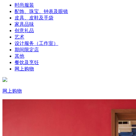
时尚服装
配饰、珠宝、钟表及眼镜
皮具、皮鞋及手袋
家具品味
创意礼品
艺术
设计服务（工作室）
期间限定店
其他
餐饮及烹饪
网上购物
网上购物