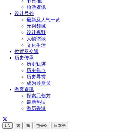
节日推广
旅游资讯
设计号外
最新及人气一览
元创领域
设计视野
人物访谈
文化生活
位置及交通
历史传承
历史轨迹
历史焦点
历史导赏
成为导赏员
游客资讯
探索元创方
最新热话
游历香港
EN
繁
简
한국어
日本語