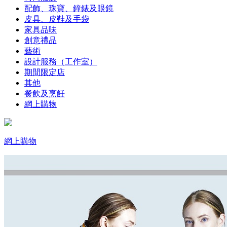
配飾、珠寶、鐘錶及眼鏡
皮具、皮鞋及手袋
家具品味
創意禮品
藝術
設計服務（工作室）
期間限定店
其他
餐飲及烹飪
網上購物
網上購物