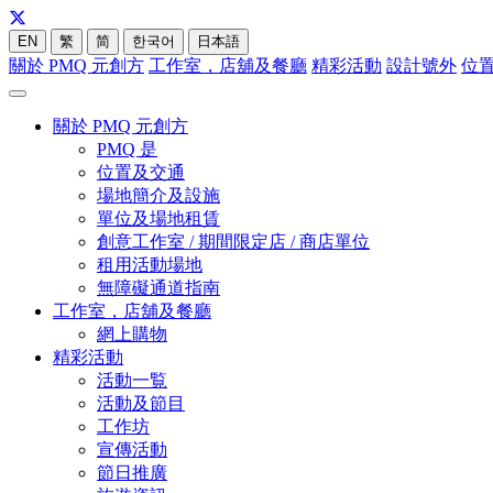
EN
繁
简
한국어
日本語
關於 PMQ 元創方
工作室，店舖及餐廳
精彩活動
設計號外
位
關於 PMQ 元創方
PMQ 是
位置及交通
場地簡介及設施
單位及場地租賃
創意工作室 / 期間限定店 / 商店單位
租用活動場地
無障礙通道指南
工作室，店舖及餐廳
網上購物
精彩活動
活動一覧
活動及節目
工作坊
宣傳活動
節日推廣