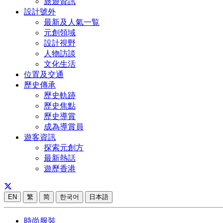
旅遊資訊
設計號外
最新及人氣一覧
元創領域
設計視野
人物訪談
文化生活
位置及交通
歷史傳承
歷史軌跡
歷史焦點
歷史導賞
成為導賞員
遊客資訊
探索元創方
最新熱話
遊歷香港
EN
繁
简
한국어
日本語
時尚服裝