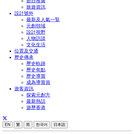
節日推廣
旅遊資訊
設計號外
最新及人氣一覧
元創領域
設計視野
人物訪談
文化生活
位置及交通
歷史傳承
歷史軌跡
歷史焦點
歷史導賞
成為導賞員
遊客資訊
探索元創方
最新熱話
遊歷香港
EN
繁
简
한국어
日本語