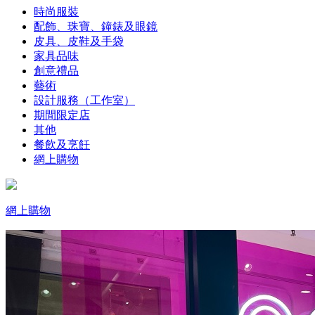
時尚服裝
配飾、珠寶、鐘錶及眼鏡
皮具、皮鞋及手袋
家具品味
創意禮品
藝術
設計服務（工作室）
期間限定店
其他
餐飲及烹飪
網上購物
網上購物