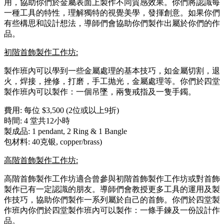
用，協助你們於金屬表面上製作不同質感效果。你們將認識每
一種工具的特性，理解獨特的視覺美學，發揮創意。如果你們
有些構思和設計想法，導師們會協助你們製作出屬於你們的作
品。
初階首飾製作工作坊:
製作班內可以學到一些金屬處理的基本技巧，如金屬切割，退
火，焊接，挫修，打磨，手工抛光，金屬處理等。你們於四堂
製作班內可以製作：一個吊墜，兩隻戒指及一隻手鐲。
費用: 每位 $3,500 (2位或以上9折)
時間: 4 堂共12小時
製成品: 1 pendant, 2 Ring & 1 Bangle
包材料: 40克银, copper/brass)
高階首飾製作工作坊:
高階首飾製作工作坊適合曾參與初階首飾製作工作坊或對首飾
製作已有一定認識的朋友。導師們會教授更多工具的運用及製
作技巧，協助你們製作一系列屬於自己的首飾。你們於四堂製
作班內你們於四堂製作班內可以製作：一條手鍊及一份設計作
品。