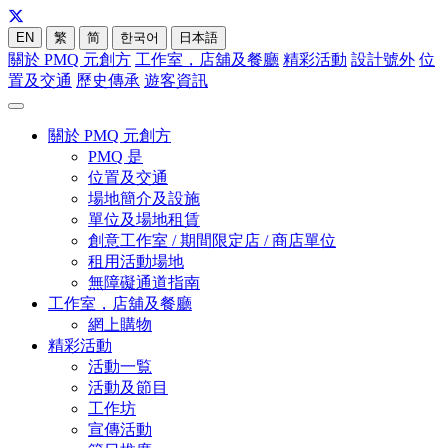
EN
繁
简
한국어
日本語
關於 PMQ 元創方
工作室，店舖及餐廳
精彩活動
設計號外
位
置及交通
歷史傳承
遊客資訊
關於 PMQ 元創方
PMQ 是
位置及交通
場地簡介及設施
單位及場地租賃
創意工作室 / 期間限定店 / 商店單位
租用活動場地
無障礙通道指南
工作室，店舖及餐廳
網上購物
精彩活動
活動一覧
活動及節目
工作坊
宣傳活動