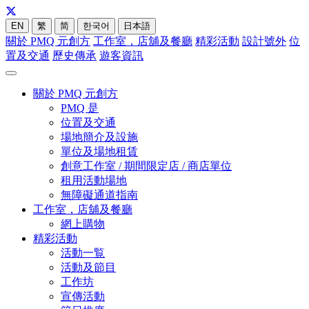
EN
繁
简
한국어
日本語
關於 PMQ 元創方
工作室，店舖及餐廳
精彩活動
設計號外
位
置及交通
歷史傳承
遊客資訊
關於 PMQ 元創方
PMQ 是
位置及交通
場地簡介及設施
單位及場地租賃
創意工作室 / 期間限定店 / 商店單位
租用活動場地
無障礙通道指南
工作室，店舖及餐廳
網上購物
精彩活動
活動一覧
活動及節目
工作坊
宣傳活動