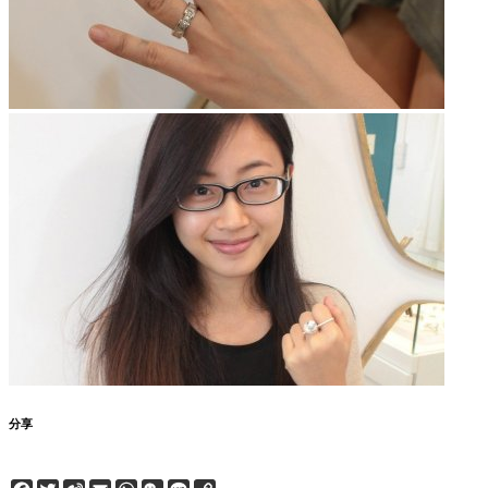
分享
Facebook
Twitter
Sina
Email
WhatsApp
WeChat
Line
Copy