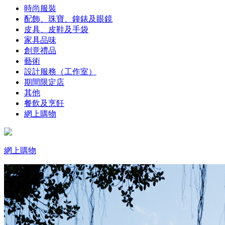
時尚服裝
配飾、珠寶、鐘錶及眼鏡
皮具、皮鞋及手袋
家具品味
創意禮品
藝術
設計服務（工作室）
期間限定店
其他
餐飲及烹飪
網上購物
網上購物