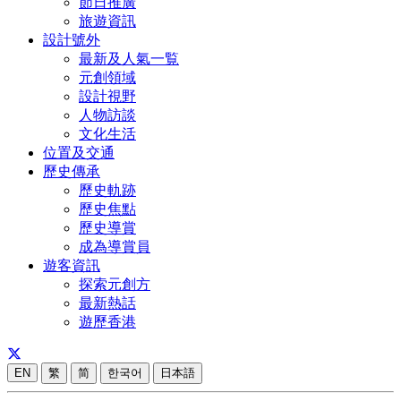
節日推廣
旅遊資訊
設計號外
最新及人氣一覧
元創領域
設計視野
人物訪談
文化生活
位置及交通
歷史傳承
歷史軌跡
歷史焦點
歷史導賞
成為導賞員
遊客資訊
探索元創方
最新熱話
遊歷香港
EN
繁
简
한국어
日本語