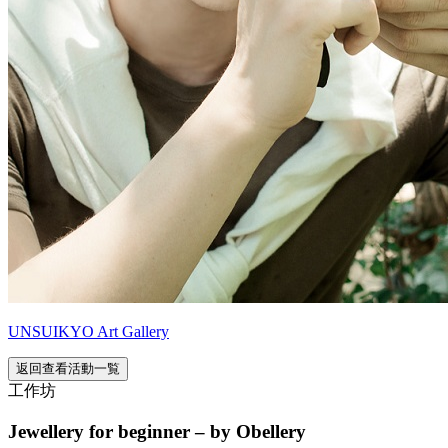
UNSUIKYO Art Gallery
返回查看活動一覧
工作坊
Jewellery for beginner – by Obellery