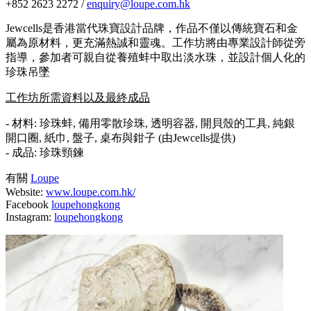
+852 2623 2272 /
enquiry@loupe.com.hk
Jewcells是香港當代珠寶設計品牌，作品不僅以傳統寶石和金
屬為原材料，更充滿熱誠和靈魂。工作坊將由專業設計師從旁
指導，參加者可親自從養殖蚌中取出淡水珠，並設計個人化的
珍珠吊墜
工作坊所需資料以及最終成品
- 材料: 珍珠蚌, 備用零散珍珠, 透明容器, 開貝殼的工具, 純銀
開口圈, 紙巾, 盤子, 桌布與鉗子 (由Jewcells提供)
- 成品: 珍珠頸鍊
有關
Loupe
Website:
www.loupe.com.hk/
Facebook
loupehongkong
Instagram:
loupehongkong