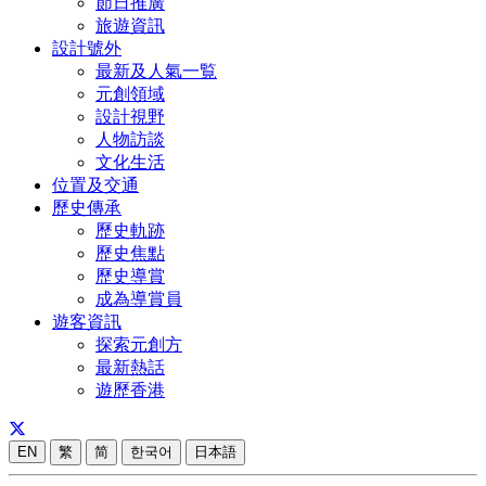
節日推廣
旅遊資訊
設計號外
最新及人氣一覧
元創領域
設計視野
人物訪談
文化生活
位置及交通
歷史傳承
歷史軌跡
歷史焦點
歷史導賞
成為導賞員
遊客資訊
探索元創方
最新熱話
遊歷香港
EN
繁
简
한국어
日本語