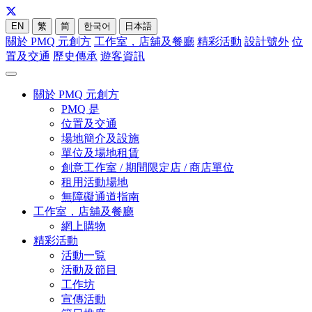
EN
繁
简
한국어
日本語
關於 PMQ 元創方
工作室，店舖及餐廳
精彩活動
設計號外
位
置及交通
歷史傳承
遊客資訊
關於 PMQ 元創方
PMQ 是
位置及交通
場地簡介及設施
單位及場地租賃
創意工作室 / 期間限定店 / 商店單位
租用活動場地
無障礙通道指南
工作室，店舖及餐廳
網上購物
精彩活動
活動一覧
活動及節目
工作坊
宣傳活動