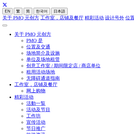
EN
繁
简
한국어
日本語
关于 PMQ 元创方
工作室，店铺及餐厅
精彩活动
设计号外
位
关于 PMQ 元创方
PMQ 是
位置及交通
场地简介及设施
单位及场地租赁
创意工作室 / 期间限定店 / 商店单位
租用活动场地
无障碍通道指南
工作室，店铺及餐厅
网上购物
精彩活动
活動一覧
活动及节目
工作坊
宣传活动
节日推广