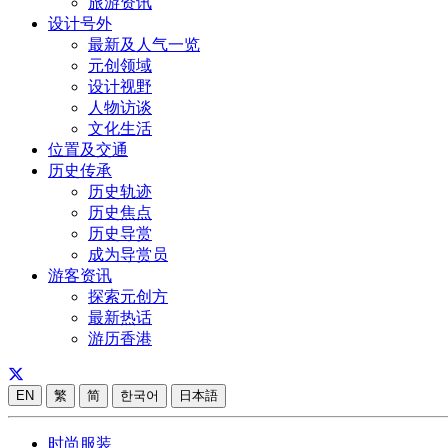
旅游资讯
设计号外
最新及人气一览
元创领域
设计视野
人物访谈
文化生活
位置及交通
历史传承
历史轨迹
历史焦点
历史导赏
成为导赏员
游客资讯
探索元创方
最新热话
游历香港
EN
繁
简
한국어
日本語
时尚服装