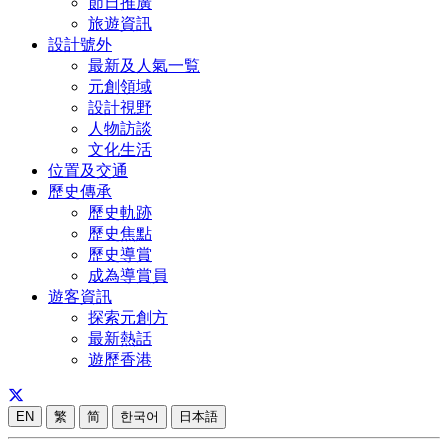
節日推廣
旅遊資訊
設計號外
最新及人氣一覧
元創領域
設計視野
人物訪談
文化生活
位置及交通
歷史傳承
歷史軌跡
歷史焦點
歷史導賞
成為導賞員
遊客資訊
探索元創方
最新熱話
遊歷香港
EN
繁
简
한국어
日本語