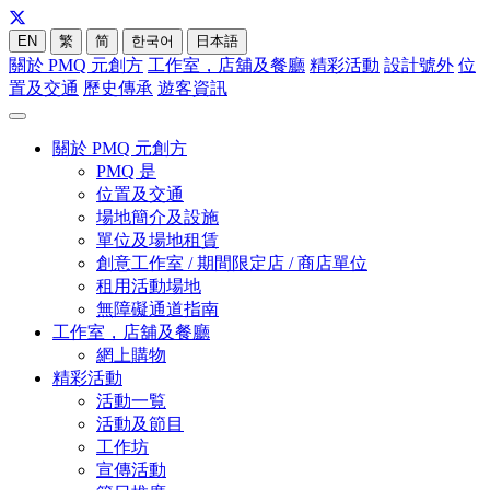
EN
繁
简
한국어
日本語
關於 PMQ 元創方
工作室，店舖及餐廳
精彩活動
設計號外
位
置及交通
歷史傳承
遊客資訊
關於 PMQ 元創方
PMQ 是
位置及交通
場地簡介及設施
單位及場地租賃
創意工作室 / 期間限定店 / 商店單位
租用活動場地
無障礙通道指南
工作室，店舖及餐廳
網上購物
精彩活動
活動一覧
活動及節目
工作坊
宣傳活動