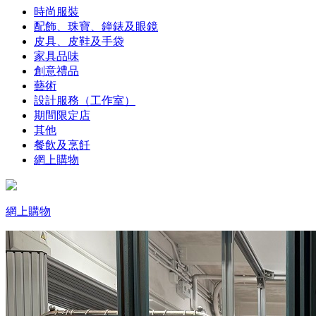
時尚服裝
配飾、珠寶、鐘錶及眼鏡
皮具、皮鞋及手袋
家具品味
創意禮品
藝術
設計服務（工作室）
期間限定店
其他
餐飲及烹飪
網上購物
網上購物