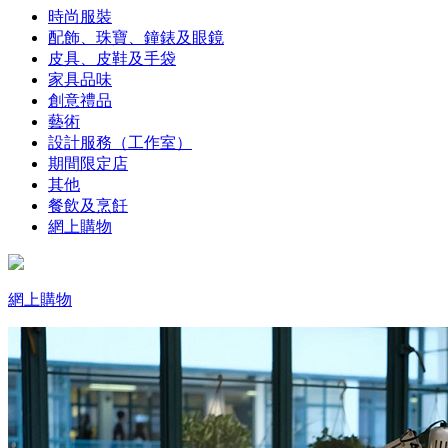
時尚服裝
配飾、珠寶、鐘錶及眼鏡
皮具、皮鞋及手袋
家具品味
創意禮品
藝術
設計服務（工作室）
期間限定店
其他
餐飲及烹飪
網上購物
網上購物