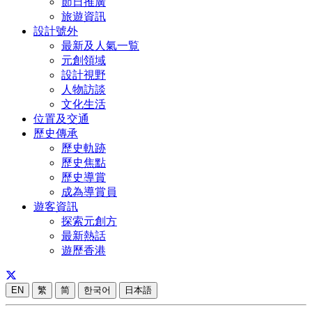
節日推廣
旅遊資訊
設計號外
最新及人氣一覧
元創領域
設計視野
人物訪談
文化生活
位置及交通
歷史傳承
歷史軌跡
歷史焦點
歷史導賞
成為導賞員
遊客資訊
探索元創方
最新熱話
遊歷香港
EN
繁
简
한국어
日本語