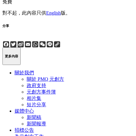
免費
對不起，此內容只供
English
版。
分享
Facebook
Twitter
Sina
Email
WhatsApp
WeChat
Line
Copy
Weibo
Link
更多內容
關於我們
關於 PMQ 元創方
政府支持
元創方事件簿
相片集
短片分享
媒體中心
新聞稿
新聞報導
招標公告