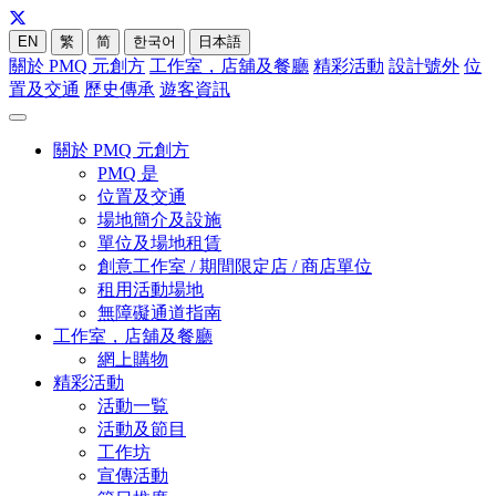
EN
繁
简
한국어
日本語
關於 PMQ 元創方
工作室，店舖及餐廳
精彩活動
設計號外
位
置及交通
歷史傳承
遊客資訊
關於 PMQ 元創方
PMQ 是
位置及交通
場地簡介及設施
單位及場地租賃
創意工作室 / 期間限定店 / 商店單位
租用活動場地
無障礙通道指南
工作室，店舖及餐廳
網上購物
精彩活動
活動一覧
活動及節目
工作坊
宣傳活動