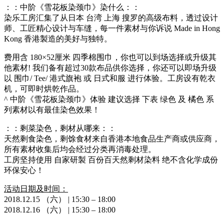
：：中阶《雪花板染颈巾》染什么：：
染乐工房汇集了从日本 台湾 上海 搜罗的高级布料，透过设计
师、工匠精心设计与车缝，每一件素材与你诉说 Made in Hong
Kong 香港製造的美好与独特。
费用含 180×52厘米 四季棉围巾，你也可以到场选择或升级其
他素材! 我们备有超过30款布品供你选择，你还可以即场升级
以 围巾/ Tee/ 港式旗袍 或 日式和服 进行体验。工房设有乾衣
机，可即时烘乾作品。
^ 中阶《雪花板染颈巾》体验 建议选择 下表 绿色 及 橘色 系
列素材以有最佳染色效果！
：：剩菜染色，剩材从哪来：：
天然剩食染色，剩馀食材来自香港本地食品生产商或供应商，
所有素材收集后均会经过分类再消毒处理。
工房坚持使用 自家研製 百份百天然剩材染料 绝不含化学成份
环保安心！
活动日期及时间：
2018.12.15 （六） | 15:30 – 18:00
2018.12.16 （六） | 15:30 – 18:00