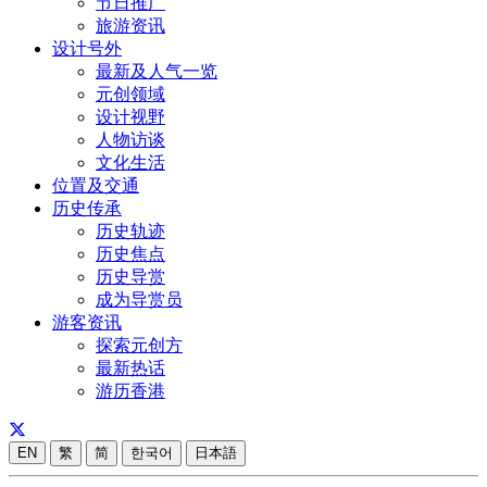
节日推广
旅游资讯
设计号外
最新及人气一览
元创领域
设计视野
人物访谈
文化生活
位置及交通
历史传承
历史轨迹
历史焦点
历史导赏
成为导赏员
游客资讯
探索元创方
最新热话
游历香港
EN
繁
简
한국어
日本語