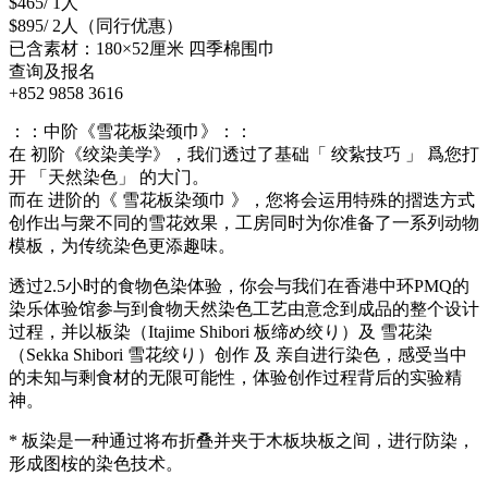
$465/ 1人
$895/ 2人（同行优惠）
已含素材：180×52厘米 四季棉围巾
查询及报名
+852 9858 3616
：：中阶《雪花板染颈巾》：：
在 初阶《绞染美学》，我们透过了基础「 绞紥技巧 」 爲您打
开 「天然染色」 的大门。
而在 进阶的《 雪花板染颈巾 》，您将会运用特殊的摺迭方式
创作出与衆不同的雪花效果，工房同时为你准备了一系列动物
模板，为传统染色更添趣味。
透过2.5小时的食物色染体验，你会与我们在香港中环PMQ的
染乐体验馆参与到食物天然染色工艺由意念到成品的整个设计
过程，并以板染（Itajime Shibori 板缔め绞り）及 雪花染
（Sekka Shibori 雪花绞り）创作 及 亲自进行染色，感受当中
的未知与剩食材的无限可能性，体验创作过程背后的实验精
神。
* 板染是一种通过将布折叠并夹于木板块板之间，进行防染，
形成图桉的染色技术。