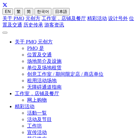
EN
繁
简
한국어
日本語
关于 PMQ 元创方
工作室，店铺及餐厅
精彩活动
设计号外
位
置及交通
历史传承
游客资讯
关于 PMQ 元创方
PMQ 是
位置及交通
场地简介及设施
单位及场地租赁
创意工作室 / 期间限定店 / 商店单位
租用活动场地
无障碍通道指南
工作室，店铺及餐厅
网上购物
精彩活动
活動一覧
活动及节目
工作坊
宣传活动