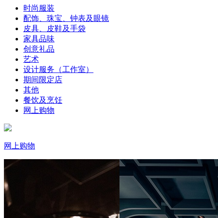
时尚服装
配饰、珠宝、钟表及眼镜
皮具、皮鞋及手袋
家具品味
创意礼品
艺术
设计服务（工作室）
期间限定店
其他
餐饮及烹饪
网上购物
网上购物