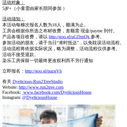
活动对象：
5岁+（小童需由家长陪同参加 ）
活动须知：
本活动每梯次报名人数为18人，额满为止。
工房会根据你所选之布材收费，差额需 现金/payme 到付。
产品各项目收费，请以
http://goo.gl/uGDmQk
参考。
参加活动的朋友，请于当日“准时抵达”，以免耽误活动流程。
活动流程将依据实际状况，略为调整，活动流程仅供参考。
活动不接受退款。
染乐工房保留一切最终更改权利而不另行通知
立即报名：
http://goo.gl/pazgVh
有关
Dyelicious-Run2TreeStudio
Website:
http://www.run2tree.com
Facebook:
www.facebook.com/DyeliciousHouse
Instagram:
@DyeliciousHouse