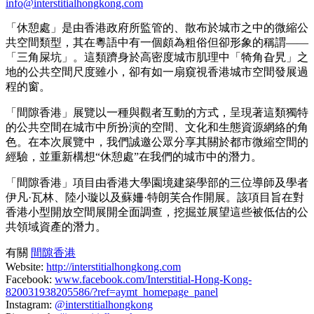
info@interstitialhongkong.com
「休憩處」是由香港政府所監管的、散布於城市之中的微縮公
共空間類型，其在粵語中有一個頗為粗俗但卻形象的稱謂——
「三角屎坑」。這類躋身於高密度城市肌理中「犄角旮旯」之
地的公共空間尺度雖小，卻有如一扇窺視香港城市空間發展過
程的窗。
「間隙香港」展覽以一種與觀者互動的方式，呈現著這類獨特
的公共空間在城市中所扮演的空間、文化和生態資源網絡的角
色。在本次展覽中，我們誠邀公眾分享其關於都市微縮空間的
經驗，並重新構想“休憩處”在我們的城市中的潛力。
「間隙香港」項目由香港大學園境建築學部的三位導師及學者
伊凡·瓦林、陸小璇以及蘇姍·特朗芙合作開展。該項目旨在對
香港小型開放空間展開全面調查，挖掘並展望這些被低估的公
共領域資產的潛力。
有關
間隙香港
Website:
http://interstitialhongkong.com
Facebook:
www.facebook.com/Interstitial-Hong-Kong-
820031938205586/?ref=aymt_homepage_panel
Instagram:
@interstitialhongkong