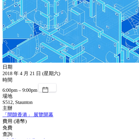
日期
2018 年 4 月 21 日 (星期六)
時間
6:00pm – 9:00pm
場地
S512, Staunton
主辦
「間隙香港」 展覽開幕
費用 (港幣)
免費
查詢