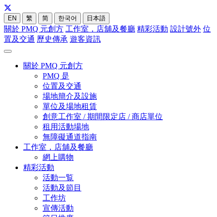
EN
繁
简
한국어
日本語
關於 PMQ 元創方
工作室，店舖及餐廳
精彩活動
設計號外
位
置及交通
歷史傳承
遊客資訊
關於 PMQ 元創方
PMQ 是
位置及交通
場地簡介及設施
單位及場地租賃
創意工作室 / 期間限定店 / 商店單位
租用活動場地
無障礙通道指南
工作室，店舖及餐廳
網上購物
精彩活動
活動一覧
活動及節目
工作坊
宣傳活動