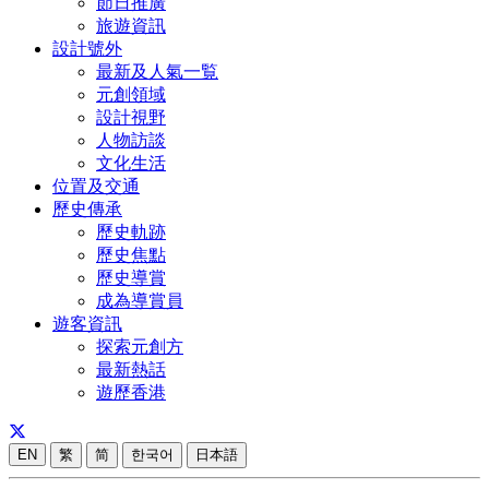
節日推廣
旅遊資訊
設計號外
最新及人氣一覧
元創領域
設計視野
人物訪談
文化生活
位置及交通
歷史傳承
歷史軌跡
歷史焦點
歷史導賞
成為導賞員
遊客資訊
探索元創方
最新熱話
遊歷香港
EN
繁
简
한국어
日本語