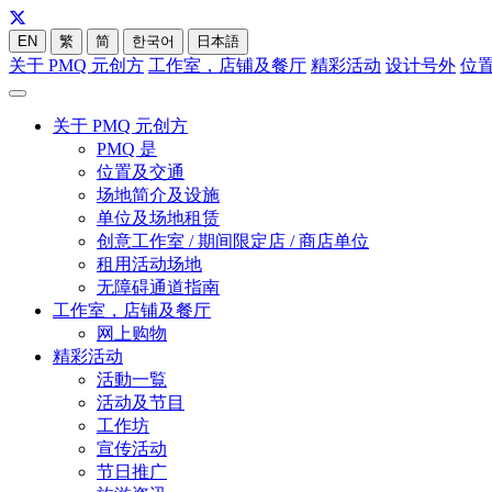
EN
繁
简
한국어
日本語
关于 PMQ 元创方
工作室，店铺及餐厅
精彩活动
设计号外
位
关于 PMQ 元创方
PMQ 是
位置及交通
场地简介及设施
单位及场地租赁
创意工作室 / 期间限定店 / 商店单位
租用活动场地
无障碍通道指南
工作室，店铺及餐厅
网上购物
精彩活动
活動一覧
活动及节目
工作坊
宣传活动
节日推广