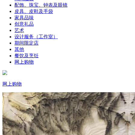
配饰、珠宝、钟表及眼镜
皮具、皮鞋及手袋
家具品味
创意礼品
艺术
设计服务（工作室）
期间限定店
其他
餐饮及烹饪
网上购物
网上购物