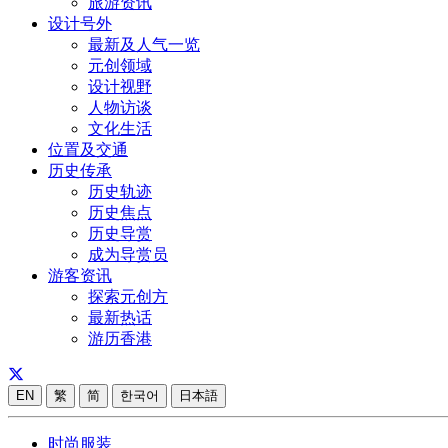
旅游资讯
设计号外
最新及人气一览
元创领域
设计视野
人物访谈
文化生活
位置及交通
历史传承
历史轨迹
历史焦点
历史导赏
成为导赏员
游客资讯
探索元创方
最新热话
游历香港
EN
繁
简
한국어
日本語
时尚服装