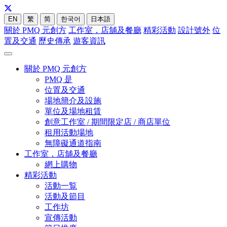
EN
繁
简
한국어
日本語
關於 PMQ 元創方
工作室，店舖及餐廳
精彩活動
設計號外
位
置及交通
歷史傳承
遊客資訊
關於 PMQ 元創方
PMQ 是
位置及交通
場地簡介及設施
單位及場地租賃
創意工作室 / 期間限定店 / 商店單位
租用活動場地
無障礙通道指南
工作室，店舖及餐廳
網上購物
精彩活動
活動一覧
活動及節目
工作坊
宣傳活動