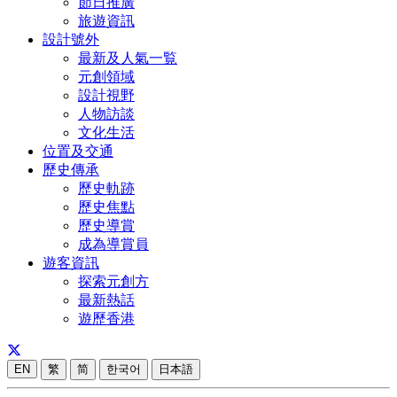
節日推廣
旅遊資訊
設計號外
最新及人氣一覧
元創領域
設計視野
人物訪談
文化生活
位置及交通
歷史傳承
歷史軌跡
歷史焦點
歷史導賞
成為導賞員
遊客資訊
探索元創方
最新熱話
遊歷香港
EN
繁
简
한국어
日本語