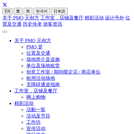
EN
繁
简
한국어
日本語
关于 PMQ 元创方
工作室，店铺及餐厅
精彩活动
设计号外
位
置及交通
历史传承
游客资讯
关于 PMQ 元创方
PMQ 是
位置及交通
场地简介及设施
单位及场地租赁
创意工作室 / 期间限定店 / 商店单位
租用活动场地
无障碍通道指南
工作室，店铺及餐厅
网上购物
精彩活动
活動一覧
活动及节目
工作坊
宣传活动