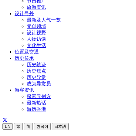
节日推广
旅游资讯
设计号外
最新及人气一览
元创领域
设计视野
人物访谈
文化生活
位置及交通
历史传承
历史轨迹
历史焦点
历史导赏
成为导赏员
游客资讯
探索元创方
最新热话
游历香港
EN
繁
简
한국어
日本語