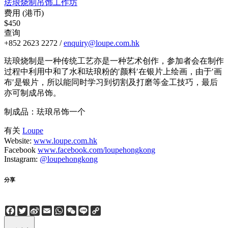
珐琅烧制吊饰工作坊
费用 (港币)
$450
查询
+852 2623 2272 /
enquiry@loupe.com.hk
珐琅烧制是一种传统工艺亦是一种艺术创作，参加者会在制作
过程中利用中和了水和珐琅粉的′颜料′在银片上绘画，由于′画
布′是银片，所以能同时学习到切割及打磨等金工技巧，最后
亦可制成吊饰。
制成品：珐琅吊饰一个
有关
Loupe
Website:
www.loupe.com.hk
Facebook
www.facebook.com/loupehongkong
Instagram:
@loupehongkong
分享
Facebook
Twitter
Sina
Email
WhatsApp
WeChat
Line
Copy
Weibo
Link