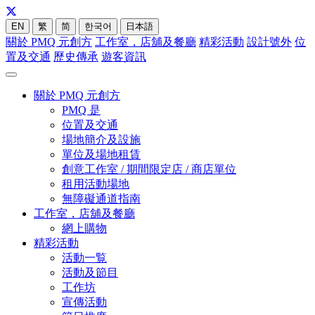
EN
繁
简
한국어
日本語
關於 PMQ 元創方
工作室，店舖及餐廳
精彩活動
設計號外
位
置及交通
歷史傳承
遊客資訊
關於 PMQ 元創方
PMQ 是
位置及交通
場地簡介及設施
單位及場地租賃
創意工作室 / 期間限定店 / 商店單位
租用活動場地
無障礙通道指南
工作室，店舖及餐廳
網上購物
精彩活動
活動一覧
活動及節目
工作坊
宣傳活動