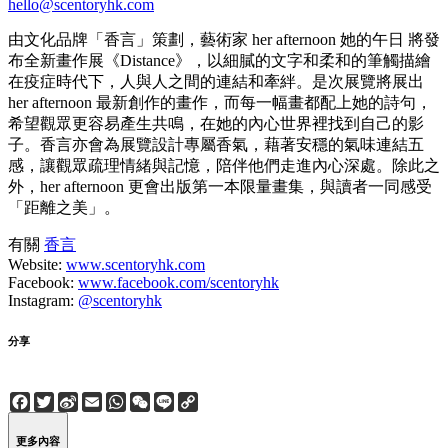
hello@scentoryhk.com
由文化品牌「香言」策劃，藝術家 her afternoon 她的午日 將發
布全新畫作展《Distance》，以細膩的文字和柔和的筆觸描繪
在疫症時代下，人與人之間的連結和牽絆。是次展覽將展出
her afternoon 最新創作的畫作，而每一幅畫都配上她的詩句，
希望觀眾更容易產生共鳴，在她的內心世界裡找到自己的影
子。香言亦會為展覽設計專屬香氣，藉著安穩的氣味連結五
感，讓觀眾疏理情緒與記憶，陪伴他們走進內心深處。除此之
外，her afternoon 更會出版第一本限量畫集，與讀者一同感受
「距離之美」。
有關
香言
Website:
www.scentoryhk.com
Facebook:
www.facebook.com/scentoryhk
Instagram:
@scentoryhk
分享
Facebook
Twitter
Sina
Email
WhatsApp
WeChat
Line
Copy
Weibo
Link
更多內容