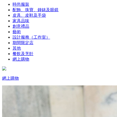
時尚服裝
配飾、珠寶、鐘錶及眼鏡
皮具、皮鞋及手袋
家具品味
創意禮品
藝術
設計服務（工作室）
期間限定店
其他
餐飲及烹飪
網上購物
網上購物