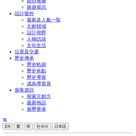
節日推廣
旅遊資訊
設計號外
最新及人氣一覧
元創領域
設計視野
人物訪談
文化生活
位置及交通
歷史傳承
歷史軌跡
歷史焦點
歷史導賞
成為導賞員
遊客資訊
探索元創方
最新熱話
遊歷香港
EN
繁
简
한국어
日本語