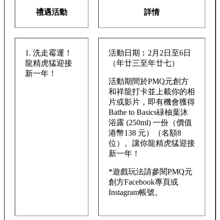
禮遇活動
詳情
1. 洗走霉運！
活動日期︰2月2日至6日
龍精虎猛迎接
（年廿三至年廿七）
新一年！
活動期間於PMQ元創方
和祥龍打卡並上載你的相
片或影片，即有機會獲得
Bathe to Basics碌柚葉沐
浴露 (250ml) 一份（價值
港幣138 元）（名額8
位）。讓你龍精虎猛迎接
新一年！
*遊戲玩法請參閱PMQ元
創方Facebook專頁或
Instagram帳號。