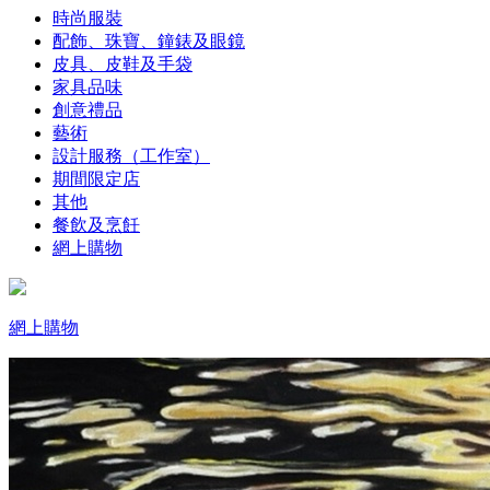
時尚服裝
配飾、珠寶、鐘錶及眼鏡
皮具、皮鞋及手袋
家具品味
創意禮品
藝術
設計服務（工作室）
期間限定店
其他
餐飲及烹飪
網上購物
網上購物