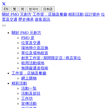
EN
繁
简
한국어
日本語
關於 PMQ 元創方
工作室，店舖及餐廳
精彩活動
設計號外
位
置及交通
歷史傳承
遊客資訊
關於 PMQ 元創方
PMQ 是
位置及交通
場地簡介及設施
單位及場地租賃
創意工作室 / 期間限定店 / 商店單位
租用活動場地
無障礙通道指南
工作室，店舖及餐廳
網上購物
精彩活動
活動一覧
活動及節目
工作坊
宣傳活動