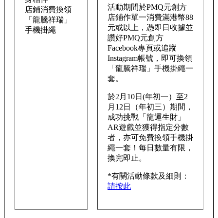
活動期間於PMQ元創方
店鋪消費換領
店鋪作單一消費滿港幣88
「龍騰祥瑞」
元或以上，憑即日收據並
手機掛繩
讚好PMQ元創方
Facebook專頁或追蹤
Instagram帳號，即可換領
「龍騰祥瑞」手機掛繩一
套。
於2月10日(年初一）至2
月12日（年初三）期間，
成功挑戰「龍運生財」
AR遊戲並獲得指定分數
者，亦可免費換領手機掛
繩一套！每日數量有限，
換完即止。
*有關活動條款及細則：
請按此