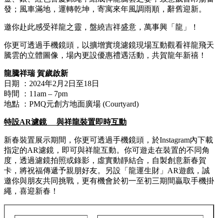
發；風車滿地，運轉乾坤，寄寓來年風調雨順，辭舊迎新。
邀你赴此感受祥龍之靈，盤繞吉祥盛意，萬事興「龍」！
你更可透過手機鏡頭，以擴增實境濾鏡現場互動觀看祥龍飛天
騰雲的立體圖像，場內更設優惠禮遇活動，共賀龍年新禧！
龍騰祥瑞 賀歲啟新
日期 ：2024年2月2日至18日
時間 ：11am – 7pm
地點 ：PMQ元創方地面廣場 (Courtyard)
特設
AR
濾鏡
與祥龍裝置即時互動
新春裝置展示期間，你更可透過手機鏡頭，於Instagram內下載
指定的AR濾鏡，即可與祥龍互動。你可遊走在裝置的不同角
度，透過濾鏡拍照或錄影，虛實動靜結合，自製創意新春賀
卡，將祝福傳遞予親朋好友。另設「龍運生財」AR遊戲，誠
邀你與朋友共同挑戰，更有機會於初一至初三期間贏取手機掛
繩，喜迎新春！