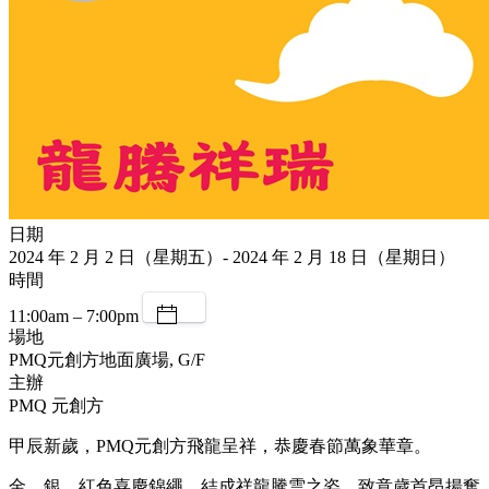
日期
2024 年 2 月 2 日（星期五）- 2024 年 2 月 18 日（星期日）
時間
11:00am – 7:00pm
場地
PMQ元創方地面廣場, G/F
主辦
PMQ 元創方
甲辰新歲，PMQ元創方飛龍呈祥，恭慶春節萬象華章。
金、銀、紅色喜慶錦繩，結成祥龍騰雲之姿，致意歲首昂揚奮