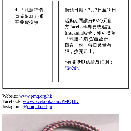
4. 「龍騰祥瑞
換領日期︰2月2日至18日
賀歲啟新」揮
活動期間讚好PMQ元創
春免費換領
方Facebook專頁或追蹤
Instagram帳號，即可換領
「龍騰祥瑞 賀歲啟新」
揮春一份。每日數量有
限，換完即止。
*有關活動條款及細則：
請按此
Website:
www.pmq.org.hk
Facebook:
www.facebook.com/PMQHK
Instagram:
@pmqhkdesign