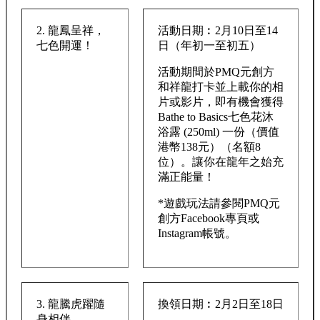
2. 龍鳳呈祥，
活動日期︰2月10日至14
七色開運！
日（年初一至初五）
活動期間於PMQ元創方
和祥龍打卡並上載你的相
片或影片，即有機會獲得
Bathe to Basics七色花沐
浴露 (250ml) 一份（價值
港幣138元）（名額8
位）。讓你在龍年之始充
滿正能量！
*遊戲玩法請參閱PMQ元
創方Facebook專頁或
Instagram帳號。
3. 龍騰虎躍隨
換領日期︰2月2日至18日
身相伴