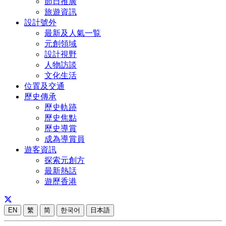
節日推廣
旅遊資訊
設計號外
最新及人氣一覧
元創領域
設計視野
人物訪談
文化生活
位置及交通
歷史傳承
歷史軌跡
歷史焦點
歷史導賞
成為導賞員
遊客資訊
探索元創方
最新熱話
遊歷香港
EN
繁
简
한국어
日本語