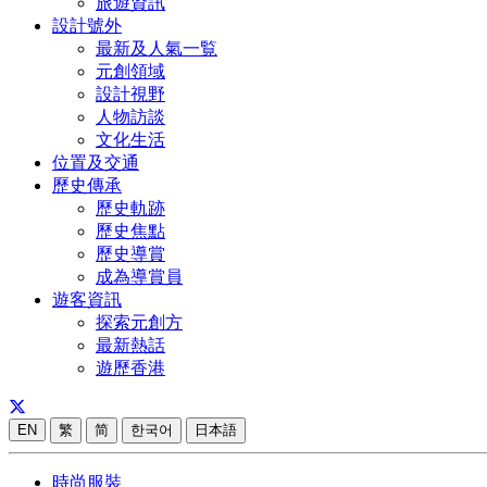
旅遊資訊
設計號外
最新及人氣一覧
元創領域
設計視野
人物訪談
文化生活
位置及交通
歷史傳承
歷史軌跡
歷史焦點
歷史導賞
成為導賞員
遊客資訊
探索元創方
最新熱話
遊歷香港
EN
繁
简
한국어
日本語
時尚服裝