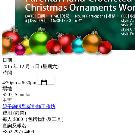
日期
2015 年 12 月 5 日 (星期六)
時間
4:30pm – 6:30pm
場地
S507, Staunton
主辦
親子鉤織聖誕掛飾工作坊
費用 (港幣)
每人 $380（包括物料及工具）
查詢及報名
+852 2975 4409