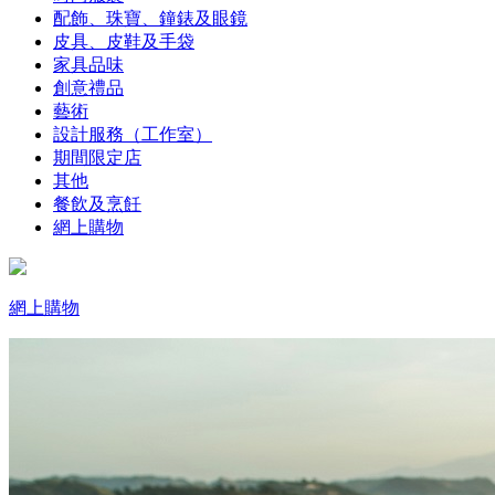
配飾、珠寶、鐘錶及眼鏡
皮具、皮鞋及手袋
家具品味
創意禮品
藝術
設計服務（工作室）
期間限定店
其他
餐飲及烹飪
網上購物
網上購物