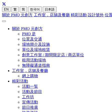
EN
繁
简
한국어
日本語
關於 PMQ 元創方
工作室，店舖及餐廳
精彩活動
設計號外
位
關於 PMQ 元創方
PMQ 是
位置及交通
場地簡介及設施
單位及場地租賃
創意工作室 / 期間限定店 / 商店單位
租用活動場地
無障礙通道指南
工作室，店舖及餐廳
網上購物
精彩活動
活動一覧
活動及節目
工作坊
宣傳活動
節日推廣