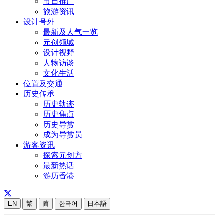
节日推广
旅游资讯
设计号外
最新及人气一览
元创领域
设计视野
人物访谈
文化生活
位置及交通
历史传承
历史轨迹
历史焦点
历史导赏
成为导赏员
游客资讯
探索元创方
最新热话
游历香港
EN
繁
简
한국어
日本語