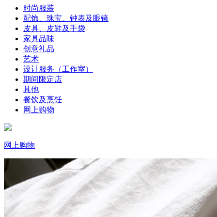
时尚服装
配饰、珠宝、钟表及眼镜
皮具、皮鞋及手袋
家具品味
创意礼品
艺术
设计服务（工作室）
期间限定店
其他
餐饮及烹饪
网上购物
网上购物