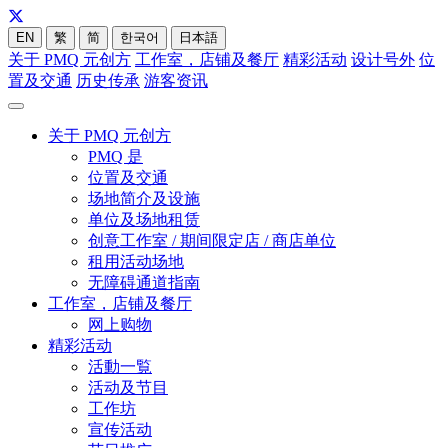
EN
繁
简
한국어
日本語
关于 PMQ 元创方
工作室，店铺及餐厅
精彩活动
设计号外
位
置及交通
历史传承
游客资讯
关于 PMQ 元创方
PMQ 是
位置及交通
场地简介及设施
单位及场地租赁
创意工作室 / 期间限定店 / 商店单位
租用活动场地
无障碍通道指南
工作室，店铺及餐厅
网上购物
精彩活动
活動一覧
活动及节目
工作坊
宣传活动