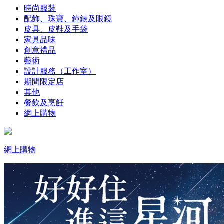
時尚服裝
配飾、珠寶、鐘錶及眼鏡
皮具、皮鞋及手袋
家具品味
創意禮品
藝術
設計服務（工作室）
期間限定店
其他
餐飲及烹飪
網上購物
網上購物