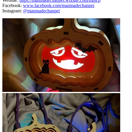
Website:
https://manmadechanpei.wixsite.com/mmcp
Facebook:
www.facebook.com/manmadechanpei
Instagram:
@manmadechanpei