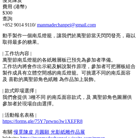
慢覓陳皮
費用 (港幣)
$300
查詢
+852 9014 9110/
manmadechanpei@gmail.com
動手製作一個南瓜燈籠，讓我們於萬聖節當天閃閃發亮，藉以
取得最多的糖果。
| 工作坊內容 |
萬聖節南瓜燈籠的各紙雕層板已預先為參加者準備。
工作坊內將會作出示範及解說製作原理，參加者可把層板組合
製作成具有立體空間感的南瓜燈籠。可挑選不同的南瓜面容
及 喜歡的萬聖節角色紙雕 為作品加上裝飾。
| 款式即場選擇 |
我們會提供 3種不同 的南瓜面容款式，及 萬聖節角色圖層供
參加者於現場自由選擇。
| 活動報名表格 |
https://forms.gle/75Y7prwno3w1XEFR8
有關
慢覓陳皮 月圓願 光影紙雕作品展