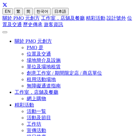
EN
繁
简
한국어
日本語
關於 PMQ 元創方
工作室，店舖及餐廳
精彩活動
設計號外
位
置及交通
歷史傳承
遊客資訊
關於 PMQ 元創方
PMQ 是
位置及交通
場地簡介及設施
單位及場地租賃
創意工作室 / 期間限定店 / 商店單位
租用活動場地
無障礙通道指南
工作室，店舖及餐廳
網上購物
精彩活動
活動一覧
活動及節目
工作坊
宣傳活動