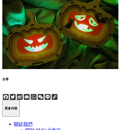
分享
Facebook
Twitter
Sina
Email
WhatsApp
WeChat
Line
Copy
Weibo
Link
更多內容
關於我們