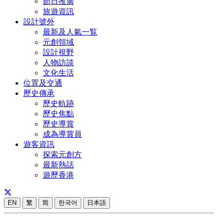
節日推廣
旅遊資訊
設計號外
最新及人氣一覧
元創領域
設計視野
人物訪談
文化生活
位置及交通
歷史傳承
歷史軌跡
歷史焦點
歷史導賞
成為導賞員
遊客資訊
探索元創方
最新熱話
遊歷香港
EN
繁
简
한국어
日本語