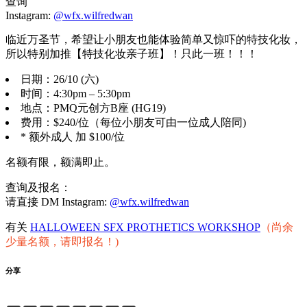
查询
Instagram:
@wfx.wilfredwan
临近万圣节，希望让小朋友也能体验简单又惊吓的特技化妆，
所以特别加推【特技化妆亲子班】！只此一班！！！
日期：26/10 (六)
时间：4:30pm – 5:30pm
地点：PMQ元创方B座 (HG19)
费用：$240/位（每位小朋友可由一位成人陪同)
* 额外成人 加 $100/位
名额有限，额满即止。
查询及报名：
请直接 DM Instagram:
@wfx.wilfredwan
有关
HALLOWEEN SFX PROTHETICS WORKSHOP
（尚余
少量名额，请即报名！)
分享