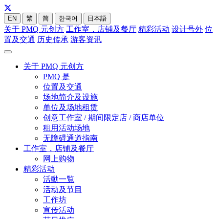
EN
繁
简
한국어
日本語
关于 PMQ 元创方
工作室，店铺及餐厅
精彩活动
设计号外
位
置及交通
历史传承
游客资讯
关于 PMQ 元创方
PMQ 是
位置及交通
场地简介及设施
单位及场地租赁
创意工作室 / 期间限定店 / 商店单位
租用活动场地
无障碍通道指南
工作室，店铺及餐厅
网上购物
精彩活动
活動一覧
活动及节目
工作坊
宣传活动