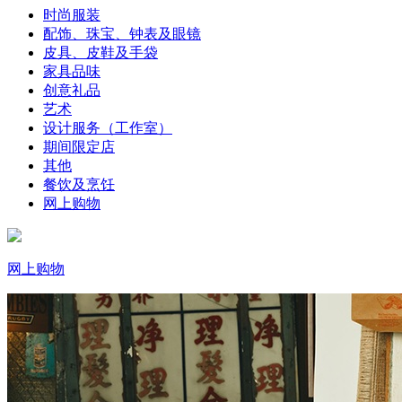
时尚服装
配饰、珠宝、钟表及眼镜
皮具、皮鞋及手袋
家具品味
创意礼品
艺术
设计服务（工作室）
期间限定店
其他
餐饮及烹饪
网上购物
网上购物