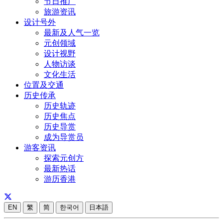
节日推广
旅游资讯
设计号外
最新及人气一览
元创领域
设计视野
人物访谈
文化生活
位置及交通
历史传承
历史轨迹
历史焦点
历史导赏
成为导赏员
游客资讯
探索元创方
最新热话
游历香港
EN
繁
简
한국어
日本語