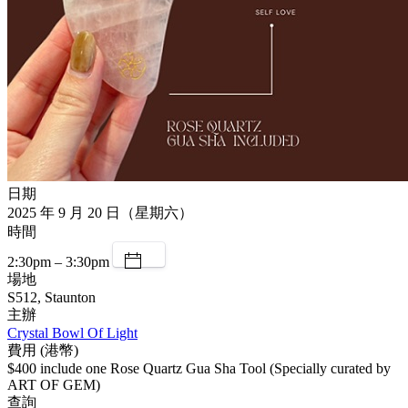
日期
2025 年 9 月 20 日（星期六）
時間
2:30pm – 3:30pm
場地
S512, Staunton
主辦
Crystal Bowl Of Light
費用 (港幣)
$400 include one Rose Quartz Gua Sha Tool (Specially curated by
ART OF GEM)
查詢