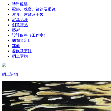
時尚服裝
配飾、珠寶、鐘錶及眼鏡
皮具、皮鞋及手袋
家具品味
創意禮品
藝術
設計服務（工作室）
期間限定店
其他
餐飲及烹飪
網上購物
網上購物