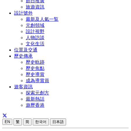
節日推廣
旅遊資訊
設計號外
最新及人氣一覧
元創領域
設計視野
人物訪談
文化生活
位置及交通
歷史傳承
歷史軌跡
歷史焦點
歷史導賞
成為導賞員
遊客資訊
探索元創方
最新熱話
遊歷香港
EN
繁
简
한국어
日本語