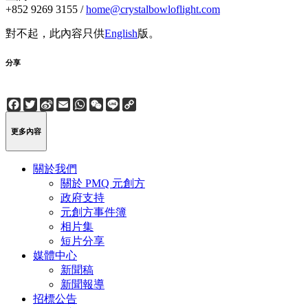
+852 9269 3155 /
home@crystalbowloflight.com
對不起，此內容只供
English
版。
分享
Facebook
Twitter
Sina
Email
WhatsApp
WeChat
Line
Copy
Weibo
Link
更多內容
關於我們
關於 PMQ 元創方
政府支持
元創方事件簿
相片集
短片分享
媒體中心
新聞稿
新聞報導
招標公告