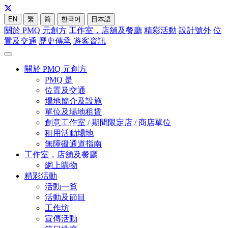
EN
繁
简
한국어
日本語
關於 PMQ 元創方
工作室，店舖及餐廳
精彩活動
設計號外
位
置及交通
歷史傳承
遊客資訊
關於 PMQ 元創方
PMQ 是
位置及交通
場地簡介及設施
單位及場地租賃
創意工作室 / 期間限定店 / 商店單位
租用活動場地
無障礙通道指南
工作室，店舖及餐廳
網上購物
精彩活動
活動一覧
活動及節目
工作坊
宣傳活動