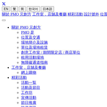
EN
繁
简
한국어
日本語
關於 PMQ 元創方
工作室，店舖及餐廳
精彩活動
設計號外
位
關於 PMQ 元創方
PMQ 是
位置及交通
場地簡介及設施
單位及場地租賃
創意工作室 / 期間限定店 / 商店單位
租用活動場地
無障礙通道指南
工作室，店舖及餐廳
網上購物
精彩活動
活動一覧
活動及節目
工作坊
宣傳活動
節日推廣