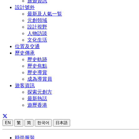
旅遊資訊
設計號外
最新及人氣一覧
元創領域
設計視野
人物訪談
文化生活
位置及交通
歷史傳承
歷史軌跡
歷史焦點
歷史導賞
成為導賞員
遊客資訊
探索元創方
最新熱話
遊歷香港
EN
繁
简
한국어
日本語
時尚服裝