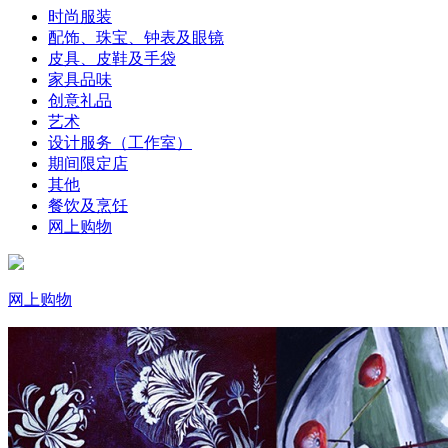
时尚服装
配饰、珠宝、钟表及眼镜
皮具、皮鞋及手袋
家具品味
创意礼品
艺术
设计服务（工作室）
期间限定店
其他
餐饮及烹饪
网上购物
网上购物