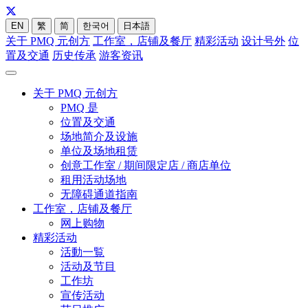
EN
繁
简
한국어
日本語
关于 PMQ 元创方
工作室，店铺及餐厅
精彩活动
设计号外
位
置及交通
历史传承
游客资讯
关于 PMQ 元创方
PMQ 是
位置及交通
场地简介及设施
单位及场地租赁
创意工作室 / 期间限定店 / 商店单位
租用活动场地
无障碍通道指南
工作室，店铺及餐厅
网上购物
精彩活动
活動一覧
活动及节目
工作坊
宣传活动