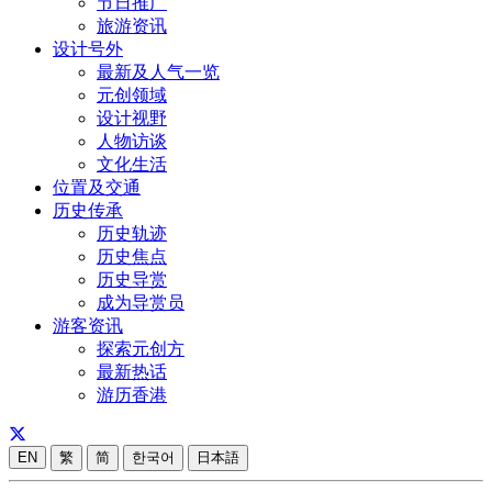
节日推广
旅游资讯
设计号外
最新及人气一览
元创领域
设计视野
人物访谈
文化生活
位置及交通
历史传承
历史轨迹
历史焦点
历史导赏
成为导赏员
游客资讯
探索元创方
最新热话
游历香港
EN
繁
简
한국어
日本語