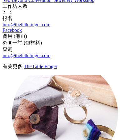
‘Go Beyond Convention’ Jewellery Workshop
工作坊人数
2 – 5
报名
info@thelittlefinger.com
Facebook
费用 (港币)
$790一堂 (包材料)
查询
info@thelittlefinger.com
有关更多
The Little Finger